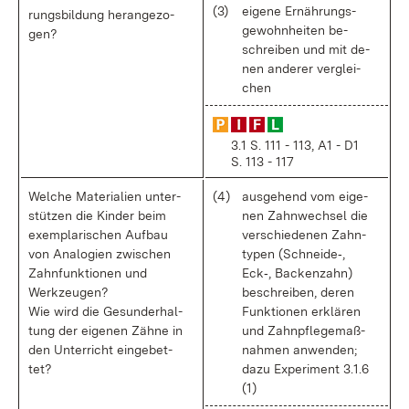
(3)
ei­ge­ne Er­näh­rungs­
rungs­bil­dung her­an­ge­zo­
ge­wohn­hei­ten be­
gen?
schrei­ben und mit de­
nen an­de­rer ver­glei­
chen
3.1 S. 111 - 113, A1 - D1
S. 113 - 117
Wel­che Ma­te­ria­li­en un­ter­
(4)
aus­ge­hend vom ei­ge­
stüt­zen die Kin­der beim
nen Zahn­wech­sel die
ex­em­pla­ri­schen Auf­bau
ver­schie­de­nen Zahn­
von Ana­lo­gi­en zwi­schen
ty­pen (Schnei­de‑,
Zahnfunk­tio­nen und
Eck‑, Ba­cken­zahn)
Werk­zeu­gen?
be­schrei­ben, de­ren
Wie wird die Ge­sund­erhal­
Funk­tio­nen er­klä­ren
tung der ei­ge­nen Zäh­ne in
und Zahn­pfle­ge­maß­
den Un­ter­richt ein­ge­bet­
nah­men an­wen­den;
tet?
da­zu Ex­pe­ri­ment 3.1.6
(1)