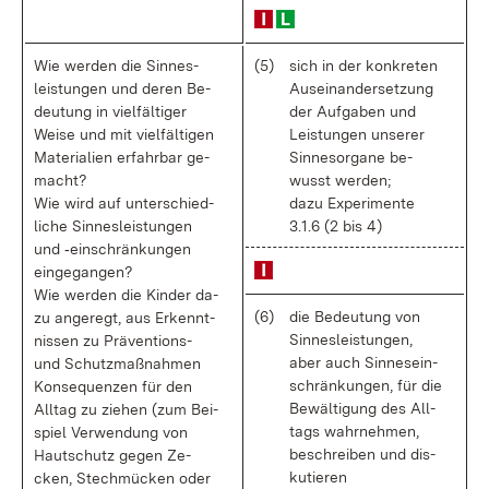
Wie wer­den die Sin­nes­
(5)
sich in der kon­kre­ten
leis­tun­gen und de­ren Be­
Aus­ein­an­der­set­zung
deu­tung in viel­fäl­ti­ger
der Auf­ga­ben und
Wei­se und mit viel­fäl­ti­gen
Leis­tun­gen un­se­rer
Ma­te­ria­li­en er­fahr­bar ge­
Sin­nes­or­ga­ne be­
macht?
wusst wer­den;
Wie wird auf un­ter­schied­
da­zu Ex­pe­ri­men­te
li­che Sin­nes­leis­tun­gen
3.1.6 (2 bis 4)
und ‑ein­schrän­kun­gen
ein­ge­gan­gen?
Wie wer­den die Kin­der da­
(6)
die Be­deu­tung von
zu an­ge­regt, aus Er­kennt­
Sin­nes­leis­tun­gen,
nis­sen zu Prä­ven­ti­ons-
aber auch Sin­nes­ein­
und Schutz­maß­nah­men
schrän­kun­gen, für die
Kon­se­quen­zen für den
Be­wäl­ti­gung des All­
All­tag zu zie­hen (zum Bei­
tags wahr­neh­men,
spiel Ver­wen­dung von
be­schrei­ben und dis­
Haut­schutz ge­gen Ze­
ku­tie­ren
cken, Stech­mü­cken oder