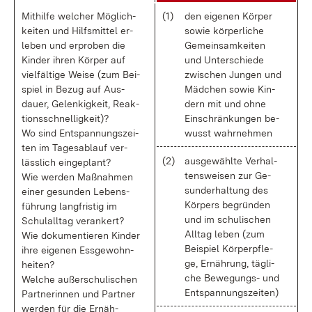
Mit­hil­fe wel­cher Mög­lich­
(1)
den ei­ge­nen Kör­per
kei­ten und Hilfs­mit­tel er­
so­wie kör­per­li­che
le­ben und er­pro­ben die
Ge­mein­sam­kei­ten
Kin­der ih­ren Kör­per auf
und Un­ter­schie­de
viel­fäl­ti­ge Wei­se (zum Bei­
zwi­schen Jun­gen und
spiel in Be­zug auf Aus­
Mäd­chen so­wie Kin­
dau­er, Ge­len­kig­keit, Re­ak­
dern mit und oh­ne
ti­ons­schnel­lig­keit)?
Ein­schrän­kun­gen be­
Wo sind Ent­span­nungs­zei­
wusst wahr­neh­men
ten im Ta­ges­ab­lauf ver­
(2)
aus­ge­wähl­te Ver­hal­
läss­lich ein­ge­plant?
tens­wei­sen zur Ge­
Wie wer­den Maß­nah­men
sund­erhal­tung des
ei­ner ge­sun­den Le­bens­
Kör­pers be­grün­den
füh­rung lang­fris­tig im
und im schu­li­schen
Schul­all­tag ver­an­kert?
All­tag le­ben (zum
Wie do­ku­men­tie­ren Kin­der
Bei­spiel Kör­per­pfle­
ih­re ei­ge­nen Ess­ge­wohn­
ge, Er­näh­rung, täg­li­
hei­ten?
che Be­we­gungs- und
Wel­che au­ßer­schu­li­schen
Ent­span­nungs­zei­ten)
Part­ne­rin­nen und Part­ner
wer­den für die Er­näh­