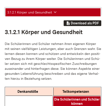
3.1.2.1 Körper und Gesundheit
Download als PDF
3.1.2.1 Kör­per und Ge­sund­heit
Die Schü­le­rin­nen und Schü­ler neh­men ih­ren ei­ge­nen Kör­per
mit sei­nen viel­fäl­ti­gen Leis­tun­gen, aber auch Gren­zen wahr. Sie
ler­nen die­sen ken­nen und schüt­zen und ent­wi­ckeln den po­si­ti­
ven Be­zug zu ih­rem Kör­per wei­ter. Die Schü­le­rin­nen und Schü­
ler set­zen sich mit ge­schlechts­spe­zi­fi­schen Zu­schrei­bun­gen
aus­ein­an­der und hin­ter­fra­gen die­se. Sie kön­nen As­pek­te ei­ner
ge­sun­den Le­bens­füh­rung be­schrei­ben und das ei­ge­ne Ver­hal­
ten hier­zu in Be­zie­hung set­zen.
Denk­an­stö­ße
Teil­kom­pe­ten­zen
Die Schü­le­rin­nen und Schü­ler
kön­nen