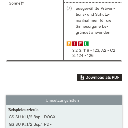
Son­ne)?
(7)
aus­ge­wähl­te Prä­ven­
ti­ons- und Schutz­
maß­nah­men für die
Sin­nes­or­ga­ne be­
grün­det an­wen­den
3.2 S. 119 - 123, A2 - C2
S. 124 - 126
Download als PDF
Umsetzungshilfen
Beispielcurricula
GS SU Kl.1/2 Bsp.1 DOCX
GS SU Kl.1/2 Bsp.1 PDF