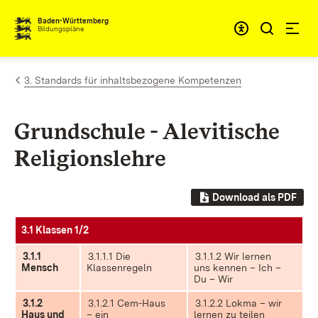
Zum Inhalt springen
Baden-Württemberg
Bildungspläne
3. Standards für inhaltsbezogene Kompetenzen
Grundschule - Alevitische
Religionslehre
Download als PDF
3.1 Klassen 1/2
3.1.1
3.1.1.1 Die
3.1.1.2 Wir lernen
Mensch
Klassenregeln
uns kennen – Ich –
Du – Wir
3.1.2
3.1.2.1 Cem-Haus
3.1.2.2 Lokma – wir
Haus und
– ein
lernen zu teilen