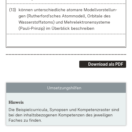
n
2
(13)
kön­nen un­ter­schied­li­che ato­ma­re Mo­dell­vor­stel­lun­
gen (Ru­t­her­for­d’sches Atom­mo­dell, Or­bi­ta­le des
Was­ser­stoff­atoms) und Meh­r­elek­tro­nen­sys­te­me
(Pau­li-Prin­zip) im Über­blick be­schrei­ben
Download als PDF
Umsetzungshilfen
Hinweis
Die
Beispielcurricula, Synopsen und Kompetenzraster
sind
bei den inhaltsbezogenen Kompetenzen des jeweiligen
Faches zu finden.