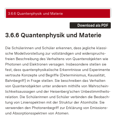
3.6.6 Quantenphysik und Materie
Download als PDF
3.6.6 Quan­ten­phy­sik und Ma­te­rie
Die Schü­le­rin­nen und Schü­ler er­ken­nen, dass jeg­li­che klas­si­
sche Mo­dell­vor­stel­lung zur voll­stän­di­gen und wi­der­spruchs­
frei­en Be­schrei­bung des Ver­hal­tens von Quan­ten­ob­jek­ten wie
Pho­to­nen und Elek­tro­nen ver­sa­gen. Ins­be­son­de­re stel­len sie
fest, dass quan­ten­phy­si­ka­li­sche Er­kennt­nis­se und Ex­pe­ri­men­te
ver­trau­te Kon­zep­te und Be­grif­fe (De­ter­mi­nis­mus, Kau­sa­li­tät,
Bahn­be­griff) in Fra­ge stel­len. Sie be­schrei­ben das Ver­hal­ten
von Quan­ten­ob­jek­ten un­ter an­de­rem mit­hil­fe von Wahr­schein­
lich­keits­aus­sa­gen und der Hei­sen­ber­g’schen Un­be­stimmt­heits­
re­la­ti­on. Die Schü­le­rin­nen und Schü­ler ver­bin­den die Be­ob­ach­
tung von Li­ni­en­spek­tren mit der Struk­tur der Atom­hül­le. Sie
ver­wen­den den Pho­to­nen­be­griff zur Er­klä­rung von Emis­si­ons-
und Ab­sorp­ti­ons­spek­tren von Ato­men.