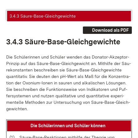
3.4.3 Säure-Base-Gleichgewichte
Download als PDF
3.4.3 Säu­re-Ba­se-Gleich­ge­wich­te
Die Schü­le­rin­nen und Schü­ler wen­den das Do­na­tor-Ak­zep­tor-
Prin­zip auf das Säu­re-Ba­se-Gleich­ge­wicht an. Mit­hil­fe der Säu­
re­kon­stan­ten be­schrei­ben sie Säu­re-Ba­se-Gleich­ge­wich­te
quan­ti­ta­tiv. Sie deu­ten den pH-Wert als Maß für die Kon­zen­tra­
ti­on der Oxo­ni­um-Io­nen in sau­ren und al­ka­li­schen Lö­sun­gen.
Sie be­schrei­ben die Funk­ti­ons­wei­se von In­di­ka­to­ren und Puf­
fer­sys­te­men und nut­zen qua­li­ta­ti­ve und quan­ti­ta­ti­ve ex­pe­ri­
men­tel­le Me­tho­den zur Un­ter­su­chung von Säu­re-Ba­se-Gleich­
ge­wich­ten.
Die Schü­le­rin­nen und Schü­ler kön­nen
(1)
Säu­re-Ba­se-Re­ak­tio­nen mit­hil­fe der Theo­rie von