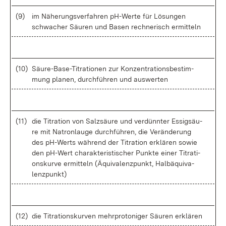
(9)
im Nä­he­rungs­ver­fah­ren pH-Wer­te für Lö­sun­gen
schwa­cher Säu­ren und Ba­sen rech­ne­risch er­mit­teln
(10)
Säu­re-Ba­se-Ti­tra­tio­nen zur Kon­zen­tra­ti­ons­be­stim­
mung pla­nen, durch­füh­ren und aus­wer­ten
(11)
die Ti­tra­ti­on von Salz­säu­re und ver­dünn­ter Es­sig­säu­
re mit Na­tron­lau­ge durch­füh­ren, die Ver­än­de­rung
des pH-Werts wäh­rend der Ti­tra­ti­on er­klä­ren so­wie
den pH-Wert cha­rak­te­ris­ti­scher Punk­te ei­ner Ti­tra­ti­
ons­kur­ve er­mit­teln (Äqui­va­lenz­punkt, Hal­b­äqui­va­
lenz­punkt)
(12)
die Ti­tra­ti­ons­kur­ven mehr­pro­to­ni­ger Säu­ren er­klä­ren