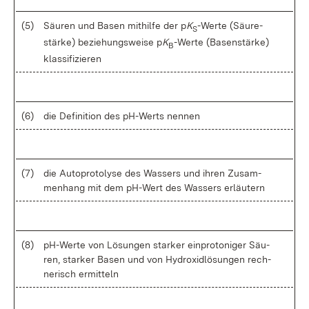
(5)
Säu­ren und Ba­sen mit­hil­fe der p
K
-Wer­te (Säu­re­
S
stär­ke) be­zie­hungs­wei­se p
K
-Wer­te (Ba­sen­stär­ke)
B
klas­si­fi­zie­ren
(6)
die De­fi­ni­ti­on des pH-Werts nen­nen
(7)
die Au­to­pro­to­ly­se des Was­sers und ih­ren Zu­sam­
men­hang mit dem pH-Wert des Was­sers er­läu­tern
(8)
pH-Wer­te von Lö­sun­gen star­ker ein­pro­to­ni­ger Säu­
ren, star­ker Ba­sen und von Hy­droxid­lö­sun­gen rech­
ne­risch er­mit­teln