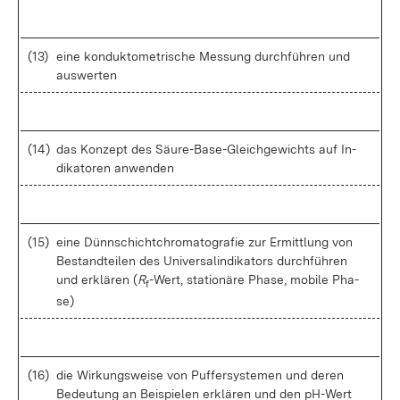
(13)
ei­ne kon­duk­to­me­tri­sche Mes­sung durch­füh­ren und
aus­wer­ten
(14)
das Kon­zept des Säu­re-Ba­se-Gleich­ge­wichts auf In­
di­ka­to­ren an­wen­den
(15)
ei­ne Dünn­schicht­chro­ma­to­gra­fie zur Er­mitt­lung von
Be­stand­tei­len des Uni­ver­sa­lin­di­ka­tors durch­füh­ren
und er­klä­ren (
R
-Wert, sta­tio­nä­re Pha­se, mo­bi­le Pha­
f
se)
(16)
die Wir­kungs­wei­se von Puf­fer­sys­te­men und de­ren
Be­deu­tung an Bei­spie­len er­klä­ren und den pH-Wert