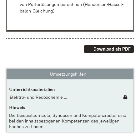
von Puf­fer­lö­sun­gen be­rech­nen (Hen­der­son-Has­sel­
balch-Glei­chung)
Download als PDF
Umsetzungshilfen
Unterrichtsmaterialien
Elektro- und Redoxchemie ...
Hinweis
Die
Beispielcurricula, Synopsen und Kompetenzraster
sind
bei den inhaltsbezogenen Kompetenzen des jeweiligen
Faches zu finden.