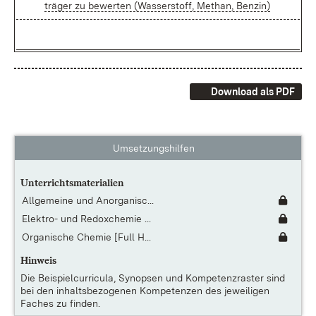
trä­ger zu be­wer­ten (Was­ser­stoff, Me­than, Ben­zin)
Download als PDF
Umsetzungshilfen
Unterrichtsmaterialien
Allgemeine und Anorganisc...
Elektro- und Redoxchemie ...
Organische Chemie [Full H...
Hinweis
Die
Beispielcurricula, Synopsen und Kompetenzraster
sind
bei den inhaltsbezogenen Kompetenzen des jeweiligen
Faches zu finden.