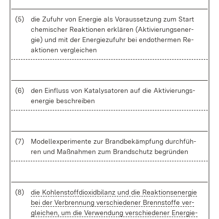
(5)
die Zu­fuhr von Ener­gie als Vor­aus­set­zung zum Start
che­mi­scher Re­ak­tio­nen er­klä­ren (Ak­ti­vie­rungs­en­er­
gie) und mit der En­er­gie­zu­fuhr bei en­do­ther­men Re­
ak­tio­nen ver­glei­chen
(6)
den Ein­fluss von Ka­ta­ly­sa­to­ren auf die Ak­ti­vie­rungs­
en­er­gie be­schrei­ben
(7)
Mo­del­l­ex­pe­ri­men­te zur Brand­be­kämp­fung durch­füh­
ren und Maß­nah­men zum Brand­schutz be­grün­den
(8)
die Koh­len­stoff­di­oxid­bi­lanz und die Re­ak­ti­ons­ener­gie
bei der Ver­bren­nung ver­schie­de­ner Brenn­stof­fe ver­
glei­chen, um die Ver­wen­dung ver­schie­de­ner En­er­gie­