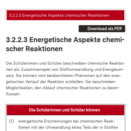
3.2.2.3 Energetische Aspekte chemischer Reaktionen
Download als PDF
3.2.2.3 En­er­ge­ti­sche As­pek­te che­mi­
scher Re­ak­tio­nen
Die Schü­le­rin­nen und Schü­ler be­schrei­ben che­mi­sche Re­ak­tio­
nen als Zu­sam­men­spiel von Stoff­um­wand­lung und En­er­gie­um­
satz. Sie kön­nen vom be­ob­ach­te­ten Phä­no­men auf den en­er­
ge­ti­schen Ver­lauf der Re­ak­ti­on schlie­ßen. Sie be­schrei­ben
Mög­lich­kei­ten, den Ab­lauf che­mi­scher Re­ak­tio­nen zu be­ein­
flus­sen.
Die Schü­le­rin­nen und Schü­ler kön­nen
(1)
en­er­ge­ti­sche Er­schei­nun­gen bei che­mi­schen Re­ak­
tio­nen mit der Um­wand­lung ei­nes Teils der in Stof­fen