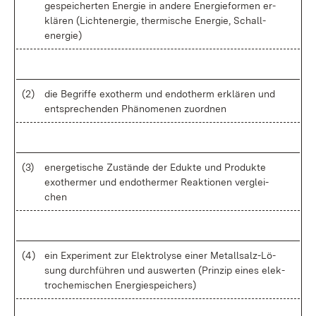
ge­spei­cher­ten Ener­gie in an­de­re En­er­gie­for­men er­
klä­ren (Licht­ener­gie, ther­mi­sche En­er­gie, Schall­
ener­gie)
(2)
die Be­grif­fe exo­therm und en­do­therm er­klä­ren und
ent­spre­chen­den Phä­no­me­nen zu­ord­nen
(3)
en­er­ge­ti­sche Zu­stän­de der Eduk­te und Pro­duk­te
exo­ther­mer und en­do­ther­mer Re­ak­tio­nen ver­glei­
chen
(4)
ein Ex­pe­ri­ment zur Elek­tro­ly­se ei­ner Me­tall­sal­z-Lö­
sung durch­füh­ren und aus­wer­ten (Prin­zip ei­nes elek­
tro­che­mi­schen En­er­gie­spei­chers)