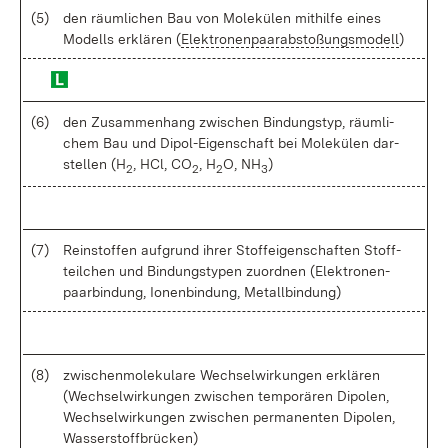
(5)
den räum­li­chen Bau von Mo­le­kü­len mit­hil­fe ei­nes
Mo­dells er­klä­ren (
Elek­tro­nen­paarab­sto­ßungs­mo­dell
)
(6)
den Zu­sam­men­hang zwi­schen Bin­dungs­typ, räum­li­
chem Bau und Di­pol-Ei­gen­schaft bei Mo­le­kü­len dar­
stel­len (H
, HCl, CO
, H
O, NH
)
2
2
2
3
(7)
Rein­stof­fen auf­grund ih­rer Stof­f­ei­gen­schaf­ten Stoff­
teil­chen und Bin­dungs­ty­pen zu­ord­nen (Elek­tro­nen­
paar­bin­dung, Io­nen­bin­dung, Me­tall­bin­dung)
(8)
zwi­schen­mo­le­ku­la­re Wech­sel­wir­kun­gen er­klä­ren
(Wech­sel­wir­kun­gen zwi­schen tem­po­rä­ren Di­po­len,
Wech­sel­wir­kun­gen zwi­schen per­ma­nen­ten Di­po­len,
Was­ser­stoff­brü­cken)