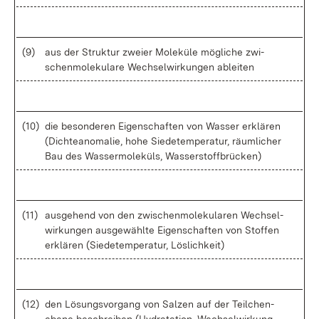
(9)
aus der Struk­tur zwei­er Mo­le­kü­le mög­li­che zwi­
schen­mo­le­ku­la­re Wech­sel­wir­kun­gen ab­lei­ten
(10)
die be­son­de­ren Ei­gen­schaf­ten von Was­ser er­klä­ren
(Dich­te­ano­ma­lie, ho­he Sie­de­tem­pe­ra­tur, räum­li­cher
Bau des Was­ser­mo­le­küls, Was­ser­stoff­brü­cken)
(11)
aus­ge­hend von den zwi­schen­mo­le­ku­la­ren Wech­sel­
wir­kun­gen aus­ge­wähl­te Ei­gen­schaf­ten von Stof­fen
er­klä­ren (Sie­de­tem­pe­ra­tur, Lös­lich­keit)
(12)
den Lö­sungs­vor­gang von Sal­zen auf der Teil­chen­