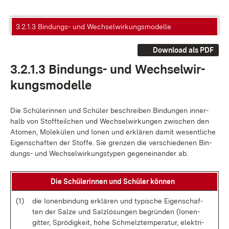
3.2.1.3 Bindungs- und Wechselwirkungsmodelle
Download als PDF
3.2.1.3 Bin­dungs- und Wech­sel­wir­
kungs­mo­del­le
Die Schü­le­rin­nen und Schü­ler be­schrei­ben Bin­dun­gen in­ner­
halb von Stoff­teil­chen und Wech­sel­wir­kun­gen zwi­schen den
Ato­men, Mo­le­kü­len und Io­nen und er­klä­ren da­mit we­sent­li­che
Ei­gen­schaf­ten der Stof­fe. Sie gren­zen die ver­schie­de­nen Bin­
dungs- und Wech­sel­wir­kungs­ty­pen ge­gen­ein­an­der ab.
Die Schü­le­rin­nen und Schü­ler kön­nen
(1)
die Io­nen­bin­dung er­klä­ren und ty­pi­sche Ei­gen­schaf­
ten der Sal­ze und Salz­lö­sun­gen be­grün­den (Io­nen­
git­ter, Sprö­dig­keit, ho­he Schmelz­tem­pe­ra­tur, elek­tri­