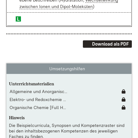
ebe­ne be­schrei­ben (Hy­drata­ti­on,
Wech­sel­wir­kung
zwi­schen Io­nen und Di­pol-Mo­le­kü­len
)
Download als PDF
Umsetzungshilfen
Unterrichtsmaterialien
Allgemeine und Anorganisc...
Elektro- und Redoxchemie ...
Organische Chemie [Full H...
Hinweis
Die
Beispielcurricula, Synopsen und Kompetenzraster
sind
bei den inhaltsbezogenen Kompetenzen des jeweiligen
Faches zu finden.