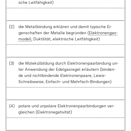
sche Leit­fä­hig­keit)
(2)
die Me­tall­bin­dung er­klä­ren und da­mit ty­pi­sche Ei­
gen­schaf­ten der Me­tal­le be­grün­den (
Elek­tro­nen­gas­
mo­dell
, Duk­ti­li­tät, elek­tri­sche Leit­fä­hig­keit)
(3)
die Mo­le­kül­bil­dung durch Elek­tro­nen­paar­bin­dung un­
ter An­wen­dung der Edel­gas­re­gel er­läu­tern (bin­den­
de und nicht­bin­den­de Elek­tro­nen­paa­re, Le­wis-
Schreib­wei­se, Ein­fach- und Mehr­fach-Bin­dun­gen)
(4)
po­la­re und un­po­la­re Elek­tro­nen­paar­bin­dun­gen ver­
glei­chen (Elek­tro­ne­ga­ti­vi­tät)