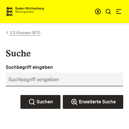
Zum Inhalt springen
Baden-Württemberg
Bildungspläne
3.3 Klassen 9/10
Suche
Suchbegriff eingeben
Suchen
Erweiterte Suche