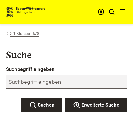
Zum Inhalt springen
Baden-Württemberg
Bildungspläne
3.1 Klassen 5/6
Suche
Suchbegriff eingeben
Suchen
Erweiterte Suche