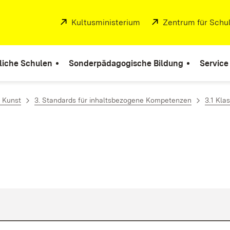
Extern:
Kultusministerium
(Öffnet in neuem Fenste
Extern:
Zentrum für Schul
liche Schulen
Sonderpädagogische Bildung
Service
 Kunst
3. Standards für inhaltsbezogene Kompetenzen
3.1 Kla