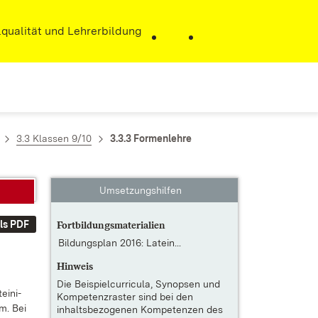
r)
qualität und Lehrerbildung
3.3 Klassen 9/10
3.3.3 Formenlehre
Umsetzungshilfen
ls PDF
Fortbildungsmaterialien
Bildungsplan 2016: Latein...
Hinweis
Die
Beispielcurricula, Synopsen und
ei­ni­
Kompetenzraster
sind bei den
em. Bei
inhaltsbezogenen Kompetenzen des