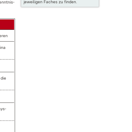
jeweiligen Faches zu finden.
ennt­nis­
e­ren
i­na
 die
sys­