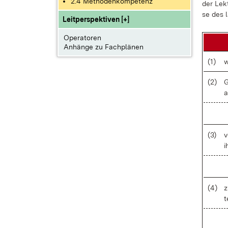
2.4 Methodenkompetenz
der Lek­
se des l
Leitperspektiven [+]
Operatoren
Anhänge zu Fachplänen
(1)
w
(2)
G
a
(3)
v
i
(4)
z
t