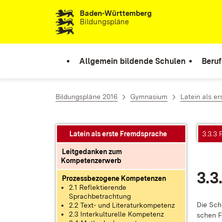
Baden-Württemberg
Zum Inhalt springen
Bildungspläne
Allgemein bildende Schulen
Beruf
Bildungspläne 2016
Gymnasium
Latein als e
Latein als erste Fremdsprache
3.3.3
Leitgedanken zum
Kompetenzerwerb
3.3
Prozessbezogene Kompetenzen
2.1 Reflektierende
Sprachbetrachtung
Die Schü­
2.2 Text- und Literaturkompetenz
2.3 Interkulturelle Kompetenz
schen Fo