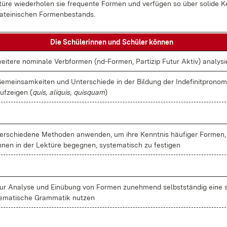
tü­re wie­der­ho­len sie fre­quen­te For­men und ver­fü­gen so über so­li­de K
a­tei­ni­schen For­men­be­stands.
Die Schü­le­rin­nen und Schü­ler kön­nen
ei­te­re no­mi­na­le Verb­for­men (nd-For­men, Par­ti­zip Fu­tur Ak­tiv) ana­ly­si
e­mein­sam­kei­ten und Un­ter­schie­de in der Bil­dung der In­de­fi­nit­pro­no­m
uf­zei­gen (
quis, ali­quis, quis­quam
)
er­schie­de­ne Me­tho­den an­wen­den, um ih­re Kennt­nis häu­fi­ger For­men,
h­nen in der Lek­tü­re be­geg­nen, sys­te­ma­tisch zu fes­ti­gen
ur Ana­ly­se und Ein­übung von For­men zu­neh­mend selbst­stän­dig ei­ne 
e­ma­ti­sche Gram­ma­tik nut­zen