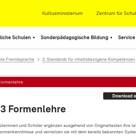
Extern:
Kultusministerium
(Öffnet in neuem Fenste
Extern:
Zentrum für Schul
liche Schulen
Sonderpädagogische Bildung
Service
rste Fremdsprache
3. Standards für inhaltsbezogene Kompetenzen
 Formenlehre
Download a
.3 For­men­leh­re
le­rin­nen und Schü­ler er­gän­zen aus­ge­hend von Ori­gi­nal­tex­ten ih­re la­t
r­men­kennt­nis­se und ver­net­zen sie mit dem be­reits be­kann­ten Sys­t