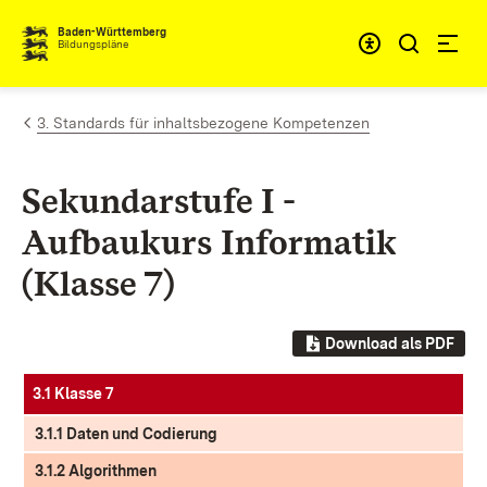
Zum Inhalt springen
Baden-Württemberg
Bildungspläne
3. Standards für inhaltsbezogene Kompetenzen
Sekundarstufe I -
Aufbaukurs Informatik
(Klasse 7)
Download als PDF
3.1 Klasse 7
3.1.1 Daten und Codierung
3.1.2 Algorithmen