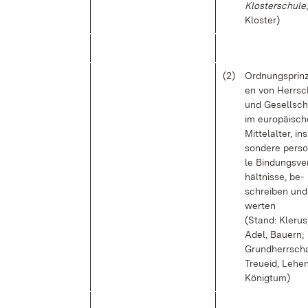
Klos­ter­schu­le
,
Klos­ter)
(2)
Ord­nungs­prin­zi
en von Herr­sc
und Ge­sell­sch
im eu­ro­päi­sc
Mit­tel­al­ter, in
son­de­re per­so
le Bin­dungs­ve
hält­nis­se, be­
schrei­ben und
wer­ten
(Stand: Kle­rus
Adel, Bau­ern;
Grund­herr­scha
Treu­eid, Le­hen
Kö­nig­tum)