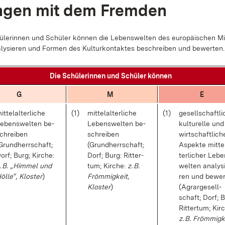
­gen mit dem Frem­den
­le­rin­nen und Schü­ler kön­nen die Le­bens­wel­ten des eu­ro­päi­schen Mit­
­ly­sie­ren und For­men des Kul­tur­kon­tak­tes be­schrei­ben und be­wer­ten.
Die Schü­le­rin­nen und Schü­ler kön­nen
G
M
E
it­tel­al­ter­li­che
(1)
mit­tel­al­ter­li­che
(1)
ge­sell­schaft­li
e­bens­wel­ten be­
Le­bens­wel­ten be­
kul­tu­rel­le und
chrei­ben
schrei­ben
wirt­schaft­li­ch
Grund­herr­schaft;
(Grund­herr­schaft;
As­pek­te mit­tel
orf; Burg; Kir­che:
Dorf; Burg: Rit­ter­
ter­li­cher Le­b
. B. „Him­mel und
tum; Kir­che:
z. B.
wel­ten ana­ly­s
öl­le“, Klos­ter
)
Fröm­mig­keit,
ren und be­wer
Klos­ter
)
(Agrar­ge­sell­
schaft; Dorf; B
Rit­ter­tum; Kir­
z. B. Fröm­mig­k