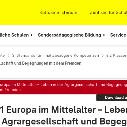
Extern:
Kultusministerium
(Öffnet in neuem Fenste
Extern:
Zentrum für Schul
liche Schulen
Sonderpädagogische Bildung
Service
hte
3. Standards für inhaltsbezogene Kompetenzen
3.2 Klasse
esellschaft und Begegnungen mit dem Fremden
Europa im Mittelalter – Leben in der Agrargesellschaft und Begegnun
em Fremden
Download a
1 Eu­ro­pa im Mit­tel­al­ter – Le­be
 Agrar­ge­sell­schaft und Be­geg