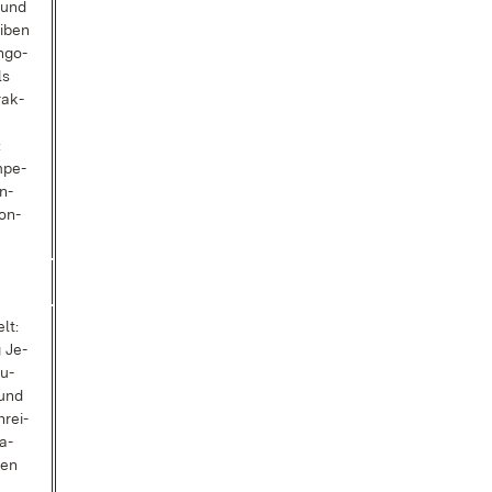
 und
i­ben
­go­
ls
rak­
:
m­pe­
en­
on­
lt:
g Je­
Ju­
 und
hrei­
a­
gen
e