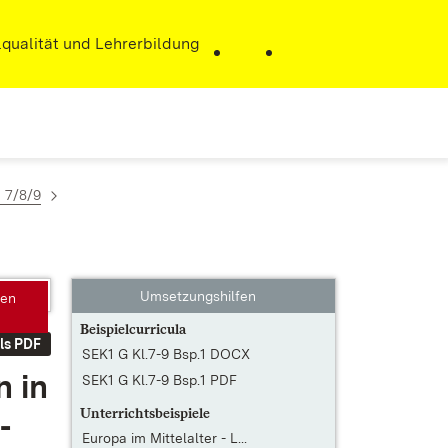
r)
qualität und Lehrerbildung
n 7/8/9
Umsetzungshilfen
gen
Beispielcurricula
ls PDF
SEK1 G Kl.7-9 Bsp.1 DOCX
n in
SEK1 G Kl.7-9 Bsp.1 PDF
Unterrichtsbeispiele
­
Europa im Mittelalter - L...