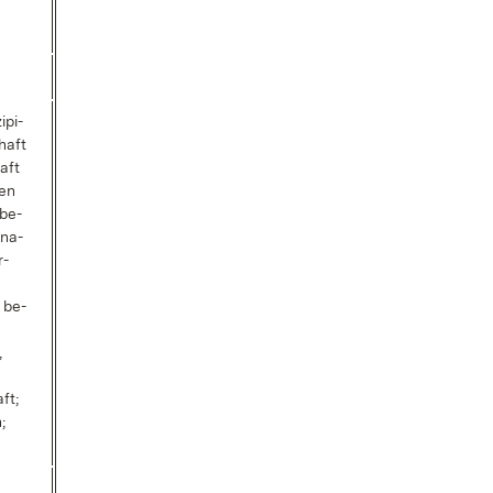
­pi­
haft
aft
hen
s­be­
­na­
r­
 be­
,
ft;
;