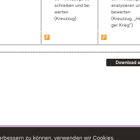
schrei­ben und be­
ana­ly­sie­ren u
wer­ten
be­wer­ten
(Kreuz­zug)
(Kreuz­zug, „Hei
ger Krieg“)
Download a
erbessern zu können, verwenden wir Cookies.