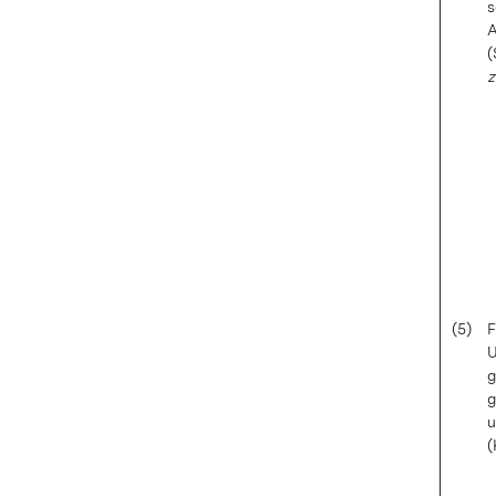
s
A
(
z
(5)
F
U
g
g
u
(