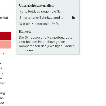
Unterrichtsmaterialien
Karls Feldzug gegen die S...
Smartphone-Schnitzeljagd ...
tel­al­
Wie ein Kloster sein Umfe...
Hinweis
Die
Synopsen und Kompetenzraster
sind bei den inhaltsbezogenen
Kompetenzen des jeweiligen Faches
zu finden.
­che,
e
­al­
ens­
ie­
­ten
urg:
che:
eit,