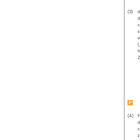
(3)
d
d
c
s
w
(
f
Z
(4)
F
d
c
z