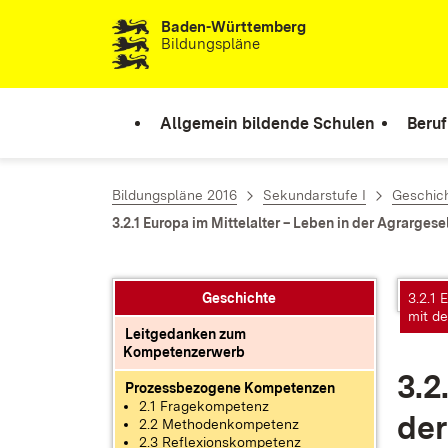
Baden-Württemberg
Zum Inhalt springen
Bildungspläne
Allgemein bildende Schulen
Beruf
Bildungspläne 2016
Sekundarstufe I
Geschic
3.2.1 Europa im Mittelalter – Leben in der Agrarg
Geschichte
3.2.1 
mit d
Leitgedanken zum
Kompetenzerwerb
3.2.
Prozessbezogene Kompetenzen
2.1 Fragekompetenz
der
2.2 Methodenkompetenz
2.3 Reflexionskompetenz