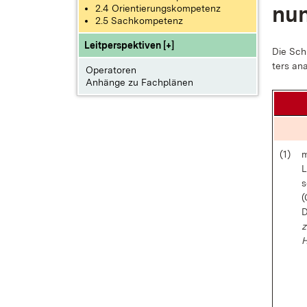
nun
2.4 Orientierungskompetenz
2.5 Sachkompetenz
Leitperspektiven [+]
Die Schü
ters ana
Operatoren
Anhänge zu Fachplänen
(1)
m
L
s
(
D
z
H