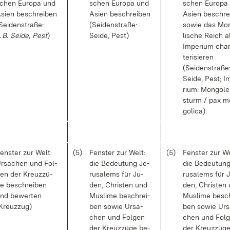
chen Eu­ro­pa und
schen Eu­ro­pa und
schen Eu­ro­pa
si­en be­schrei­ben
Asi­en be­schrei­ben
Asi­en be­schre
Sei­den­stra­ße:
(Sei­den­stra­ße:
so­wie das Mon
. B. Sei­de, Pest
)
Sei­de, Pest)
li­sche Reich a
Im­pe­ri­um cha­
te­ri­sie­ren
(Sei­den­stra­ße
Sei­de, Pest; I
ri­um: Mon­go­l
sturm / pax m
go­li­ca)
ens­ter zur Welt:
(5)
Fens­ter zur Welt:
(5)
Fens­ter zur We
r­sa­chen und Fol­
die Be­deu­tung Je­
die Be­deu­tun
en der Kreuz­zü­
ru­sa­lems für Ju­
ru­sa­lems für 
e be­schrei­ben
den, Chris­ten und
den, Chris­ten
nd be­wer­ten
Mus­li­me be­schrei­
Mus­li­me be­sc
Kreuz­zug)
ben so­wie Ur­sa­
ben so­wie Ur­s
chen und Fol­gen
chen und Fol­
der Kreuz­zü­ge be­
der Kreuz­zü­g