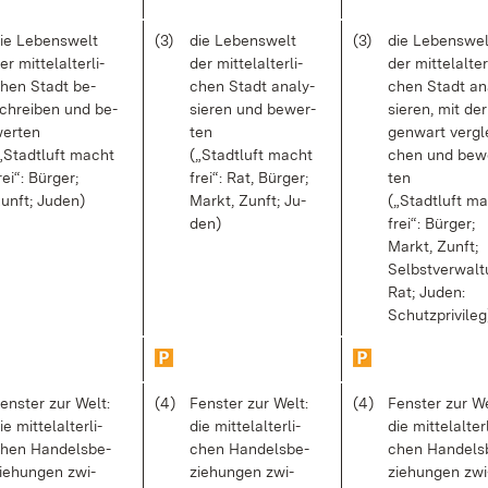
ie Le­bens­welt
(3)
die Le­bens­welt
(3)
die Le­bens­wel
er mit­tel­al­ter­li­
der mit­tel­al­ter­li­
der mit­tel­al­ter­
hen Stadt be­
chen Stadt ana­ly­
chen Stadt ana
chrei­ben und be­
sie­ren und be­wer­
sie­ren, mit de
er­ten
ten
gen­wart ver­gl
„Stadt­luft macht
(„Stadt­luft macht
chen und be­w
rei“: Bür­ger;
frei“: Rat, Bür­ger;
ten
unft; Ju­den)
Markt, Zunft; Ju­
(„Stadt­luft m
den)
frei“: Bür­ger;
Markt, Zunft;
Selbst­ver­wal­
Rat; Ju­den:
Schutz­pri­vi­leg
ens­ter zur Welt:
(4)
Fens­ter zur Welt:
(4)
Fens­ter zur We
ie mit­tel­al­ter­li­
die mit­tel­al­ter­li­
die mit­tel­al­ter­
hen Han­dels­be­
chen Han­dels­be­
chen Han­dels­
ie­hun­gen zwi­
zie­hun­gen zwi­
zie­hun­gen zwi