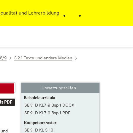
r)
qualität und Lehrerbildung
/8/9
3.2.1 Texte und andere Medien
Umsetzungshilfen
Beispielcurricula
ls PDF
SEK1 D Kl.7-9 Bsp.1 DOCX
SEK1 D Kl.7-9 Bsp.1 PDF
Kompetenzraster
SEK1 D Kl. 5-10
n und