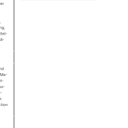
der
,
ng,
­tel­
di­
und
e Me­
ut­
us­
­
k
ti­on