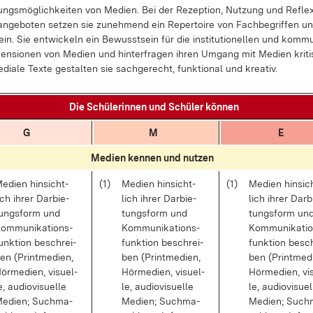
tungs­mög­lich­kei­ten von Me­di­en. Bei der Re­zep­ti­on, Nut­zung und Re­fle­
­an­ge­bo­ten set­zen sie zu­neh­mend ein Re­per­toire von Fach­be­grif­fen un
ein. Sie ent­wi­ckeln ein Be­wusst­sein für die in­sti­tu­tio­nel­len und kom­mu­n
en­sio­nen von Me­di­en und hin­ter­fra­gen ih­ren Um­gang mit Me­di­en kri­ti
dia­le Tex­te ge­stal­ten sie sach­ge­recht, funk­tio­nal und krea­tiv.
Die Schü­le­rin­nen und Schü­ler kön­nen
G
M
E
Me­di­en ken­nen und nut­zen
e­di­en hin­sicht­
(1)
Me­di­en hin­sicht­
(1)
Me­di­en hin­sic
ich ih­rer Dar­bie­
lich ih­rer Dar­bie­
lich ih­rer Dar­b
ungs­form und
tungs­form und
tungs­form un
om­mu­ni­ka­ti­ons­
Kom­mu­ni­ka­ti­ons­
Kom­mu­ni­ka­ti­
unk­ti­on be­schrei­
funk­ti­on be­schrei­
funk­ti­on be­sc
en (Print­me­di­en,
ben (Print­me­di­en,
ben (Print­me­di
ör­me­di­en, vi­su­el­
Hör­me­di­en, vi­su­el­
Hör­me­di­en, vi­
e, au­dio­vi­su­el­le
le, au­dio­vi­su­el­le
le, au­dio­vi­su­el
e­di­en; Such­ma­
Me­di­en; Such­ma­
Me­di­en; Such