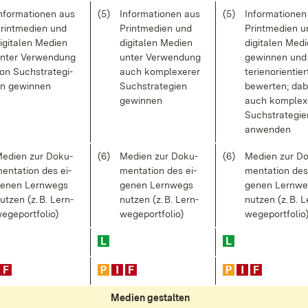
n­for­ma­tio­nen aus
(5)
In­for­ma­tio­nen aus
(5)
In­for­ma­tio­ne
rint­me­di­en und
Print­me­di­en und
Print­me­di­en 
i­gi­ta­len Me­di­en
di­gi­ta­len Me­di­en
di­gi­ta­len Me­di
n­ter Ver­wen­dung
un­ter Ver­wen­dung
ge­win­nen und 
on Such­stra­te­gi­
auch kom­ple­xe­rer
te­ri­en­ori­en­tier
n ge­win­nen
Such­stra­te­gi­en
be­wer­ten; da­b
ge­win­nen
auch kom­ple­x
Such­stra­te­gi­
an­wen­den
e­di­en zur Do­ku­
(6)
Me­di­en zur Do­ku­
(6)
Me­di­en zur Do
en­ta­ti­on des ei­
men­ta­ti­on des ei­
men­ta­ti­on des
e­nen Lern­wegs
ge­nen Lern­wegs
ge­nen Lern­w
ut­zen (z. B. Lern­
nut­zen (z. B. Lern­
nut­zen (z. B. L
e­ge­port­fo­lio)
we­ge­port­fo­lio)
we­ge­port­fo­lio
Me­di­en ge­stal­ten