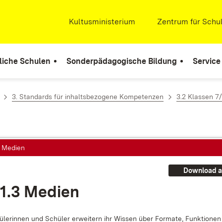
Extern:
Kultusministerium
(Öffnet in neuem Fenste
Extern:
Zentrum für Schul
liche Schulen
Sonderpädagogische Bildung
Service
3. Standards für inhaltsbezogene Kompetenzen
3.2 Klassen 7
3 Medien
Download a
.1.3 Me­di­en
­le­rin­nen und Schü­ler er­wei­tern ihr Wis­sen über For­ma­te, Funk­tio­ne