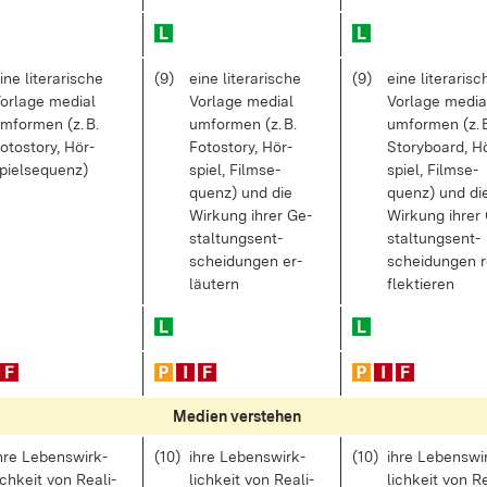
i­ne li­te­ra­ri­sche
(9)
ei­ne li­te­ra­ri­sche
(9)
ei­ne li­te­ra­ri­s
or­la­ge me­di­al
Vor­la­ge me­di­al
Vor­la­ge me­di­a
m­for­men (z. B.
um­for­men (z. B.
um­for­men (z. 
o­to­s­to­ry, Hör­
Fo­to­s­to­ry, Hör­
Sto­ry­board, H
piel­se­quenz)
spiel, Film­se­
spiel, Film­se­
quenz) und die
quenz) und di
Wir­kung ih­rer Ge­
Wir­kung ih­rer
stal­tungs­ent­
stal­tungs­ent­
schei­dun­gen er­
schei­dun­gen r
läu­tern
flek­tie­ren
Me­di­en ver­ste­hen
h­re Le­bens­wirk­
(10)
ih­re Le­bens­wirk­
(10)
ih­re Le­bens­wi
ich­keit von Rea­li­
lich­keit von Rea­li­
lich­keit von Re