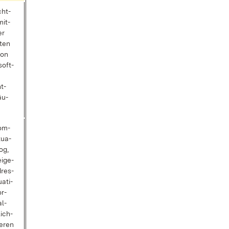
cht­
mit­
er
­ten
 von
­soft­
e
nt­
äu­
Kom­
­tua­
log,
i­ge­
dres­
a­ti­
or­
al­
lich­
ie­ren