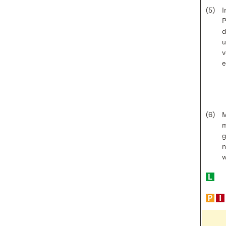
(5)
I
P
d
u
v
e
(6)
M
m
g
n
w