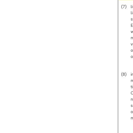
(7)
l
l
s
E
w
m
v
o
o
(8)
i
m
t
C
n
s
o
m