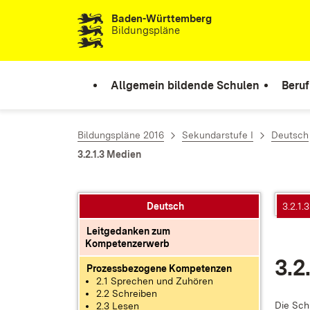
Baden-Württemberg
Zum Inhalt springen
Bildungspläne
Allgemein bildende Schulen
Beruf
Bildungspläne 2016
Sekundarstufe I
Deutsch
3.2.1.3 Medien
Deutsch
3.2.1.
Leitgedanken zum
Kompetenzerwerb
3.2
Prozessbezogene Kompetenzen
2.1 Sprechen und Zuhören
2.2 Schreiben
Die Schü
2.3 Lesen