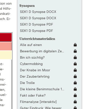
xi­on von
Synopsen
d Hilfs­
SEK1 D Synopse DOCX
i­ka­ti­
SEK1 D Synopse DOCX
sch. Ei­
SEK1 D Synopse PDF
SEK1 D Synopse PDF
Unterrichtsmaterialien
Alle auf einen
Bewerbung im digitalen Ze...
Bin ich süchtig?
Cybermobbing
ht­
ie­
Der Knabe im Moor
d
Der Zauberlehrling
ons­
Die Trolle
hrei­
Die kleine Benimmschule 1...
­en,
su­el­
Fakt oder Fake?
­le
Filmanalyse [interaktiv]
­ma­
Guter Eindruck: Wie bewer...