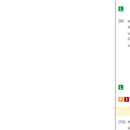
(9)
e
V
u
F
s
(10)
i
l