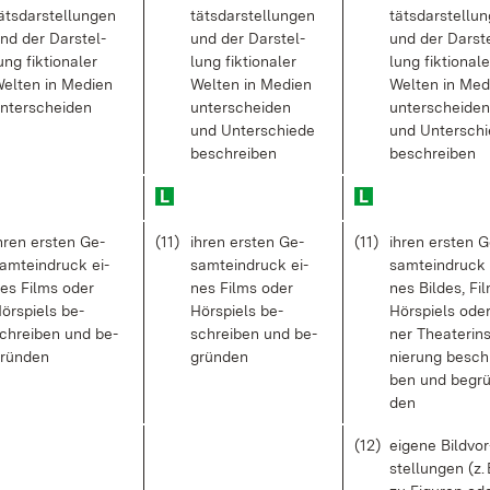
äts­dar­stel­lun­gen
täts­dar­stel­lun­gen
täts­dar­stel­lu
nd der Dar­stel­
und der Dar­stel­
und der Dar­st
ung fik­tio­na­ler
lung fik­tio­na­ler
lung fik­tio­na­le
el­ten in Me­di­en
Wel­ten in Me­di­en
Wel­ten in Me­d
n­ter­schei­den
un­ter­schei­den
un­ter­schei­den
und Un­ter­schie­de
und Un­ter­schi
be­schrei­ben
be­schrei­ben
h­ren ers­ten Ge­
(11)
ih­ren ers­ten Ge­
(11)
ih­ren ers­ten 
amt­ein­druck ei­
samt­ein­druck ei­
samt­ein­druck 
es Films oder
nes Films oder
nes Bil­des, Fi
ör­spiels be­
Hör­spiels be­
Hör­spiels oder
chrei­ben und be­
schrei­ben und be­
ner Thea­ter­in­
rün­den
grün­den
nie­rung be­sch
ben und be­gr
den
(12)
ei­ge­ne Bild­vor
stel­lun­gen (z. 