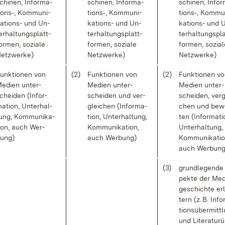
chi­nen, In­for­ma­
schi­nen, In­for­ma­
schi­nen, In­for
i­ons‑, Kom­mu­ni­
ti­ons‑, Kom­mu­ni­
ti­ons‑, Kom­mu­
a­ti­ons- und Un­
ka­ti­ons- und Un­
ka­ti­ons- und 
er­hal­tungs­platt­
ter­hal­tungs­platt­
ter­hal­tungs­pl
or­men, so­zia­le
for­men, so­zia­le
for­men, so­zia­
etz­wer­ke)
Netz­wer­ke)
Netz­wer­ke)
unk­tio­nen von
(2)
Funk­tio­nen von
(2)
Funk­tio­nen v
e­di­en un­ter­
Me­di­en un­ter­
Me­di­en un­ter­
chei­den (In­for­
schei­den und ver­
schei­den, ver­g
a­ti­on, Un­ter­hal­
glei­chen (In­for­ma­
chen und be­w
ung, Kom­mu­ni­ka­
ti­on, Un­ter­hal­tung,
ten (In­for­ma­ti­
i­on, auch Wer­
Kom­mu­ni­ka­ti­on,
Un­ter­hal­tung,
ung)
auch Wer­bung)
Kom­mu­ni­ka­ti­
auch Wer­bung
(3)
grund­le­gen­de
pek­te der Me­d
ge­schich­te er­
tern (z. B. In­fo
ti­ons­über­mitt­
und Li­te­ra­tur­