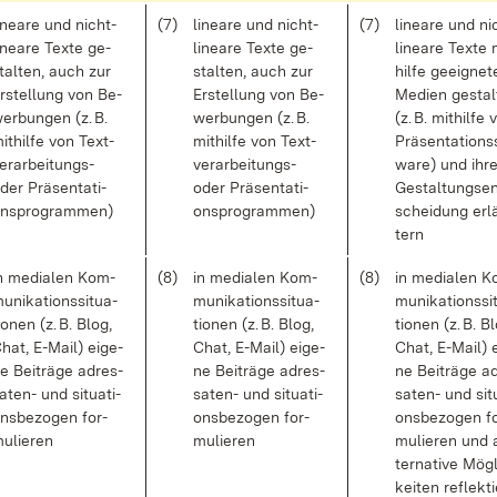
i­nea­re und nicht­
(7)
li­nea­re und nicht­
(7)
li­nea­re und ni
i­nea­re Tex­te ge­
li­nea­re Tex­te ge­
li­nea­re Tex­te 
tal­ten, auch zur
stal­ten, auch zur
hil­fe ge­eig­ne­t
r­stel­lung von Be­
Er­stel­lung von Be­
Me­di­en ge­stal
er­bun­gen (z. B.
wer­bun­gen (z. B.
(z. B. mit­hil­fe
it­hil­fe von Text­
mit­hil­fe von Text­
Prä­sen­ta­ti­ons
er­ar­bei­tungs-
ver­ar­bei­tungs-
ware) und ih­r
der Prä­sen­ta­ti­
oder Prä­sen­ta­ti­
Ge­stal­tungs­e
ns­pro­gram­men)
ons­pro­gram­men)
schei­dung er­l
tern
n me­dia­len Kom­
(8)
in me­dia­len Kom­
(8)
in me­dia­len 
u­ni­ka­ti­ons­si­tua­
mu­ni­ka­ti­ons­si­tua­
mu­ni­ka­ti­ons­si
io­nen (z. B. Blog,
tio­nen (z. B. Blog,
tio­nen (z. B. B
hat, E-Mail) ei­ge­
Chat, E-Mail) ei­ge­
Chat, E-Mail) e
e Bei­trä­ge adres­
ne Bei­trä­ge adres­
ne Bei­trä­ge a
a­ten- und si­tua­ti­
sa­ten- und si­tua­ti­
sa­ten- und si­tu
ns­be­zo­gen for­
ons­be­zo­gen for­
ons­be­zo­gen f
u­lie­ren
mu­lie­ren
mu­lie­ren und 
ter­na­ti­ve Mög­
kei­ten re­flek­t