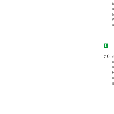
t
u
l
W
u
(11)
i
s
n
H
s
g