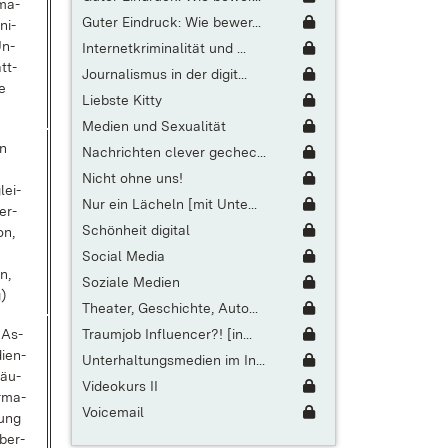
­ma­
Guter Eindruck: Wie bewer...
ni­
Un­
Internetkriminalität und ...
att­
Journalismus in der digit...
le
Liebste Kitty
Medien und Sexualität
on
Nachrichten clever gechec...
Nicht ohne uns!
lei­
Nur ein Lächeln [mit Unte...
er­
Schönheit digital
on,
Social Media
on,
Soziale Medien
)
Theater, Geschichte, Auto...
Traumjob Influencer?! [in...
 As­
i­en­
Unterhaltungsmedien im In...
läu­
Videokurs II
r­ma­
Voicemail
lung
über­