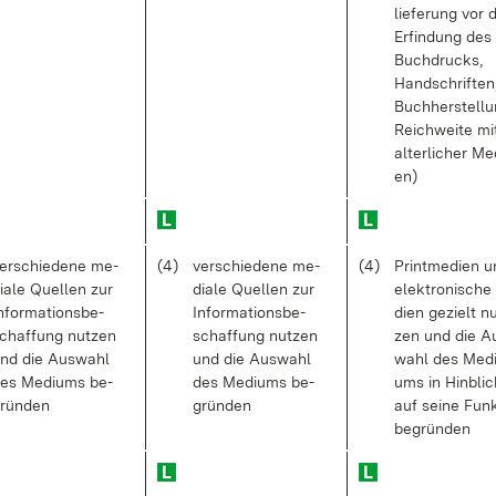
lie­fe­rung vor 
Er­fin­dung des
Buch­drucks,
Hand­schrif­ten
Buch­her­stel­lu
Reich­wei­te mit
al­ter­li­cher Me­
en)
er­schie­de­ne me­
(4)
ver­schie­de­ne me­
(4)
Print­me­di­en 
ia­le Quel­len zur
dia­le Quel­len zur
elek­tro­ni­sch
n­for­ma­ti­ons­be­
In­for­ma­ti­ons­be­
di­en ge­zielt n
chaf­fung nut­zen
schaf­fung nut­zen
zen und die A
nd die Aus­wahl
und die Aus­wahl
wahl des Me­di
es Me­di­ums be­
des Me­di­ums be­
ums in Hin­blic
rün­den
grün­den
auf sei­ne Funk­
be­grün­den