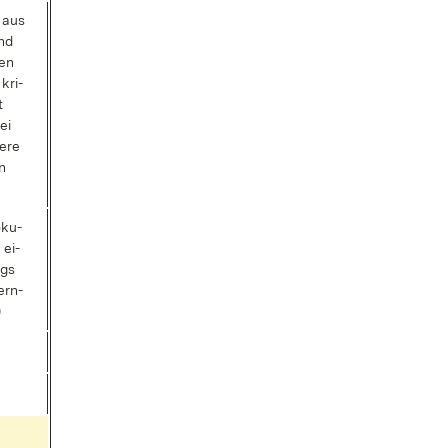
n aus
und
­en
kri­
t
ei
e­re
en
­ku­
 ei­
egs
ern­
)