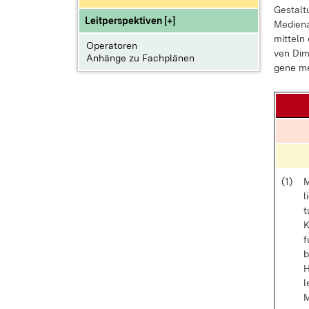
Ge­stal­
Leitperspektiven [+]
Me­di­en
mit­teln 
Operatoren
ven Di­m
Anhänge zu Fachplänen
ge­ne me­
(1)
M
l
t
K
f
b
H
l
M