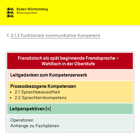
Zum Inhalt springen
Baden-Württemberg
Bildungspläne
3.1.3 Funktionale kommunikative Kompetenz
Französisch als spät beginnende Fremdsprache –
Wahlfach in der Oberstufe
Leitgedanken zum Kompetenzerwerb
Prozessbezogene Kompetenzen
2.1 Sprachbewusstheit
2.2 Sprachlernkompetenz
Leitperspektiven [+]
Operatoren
Anhänge zu Fachplänen