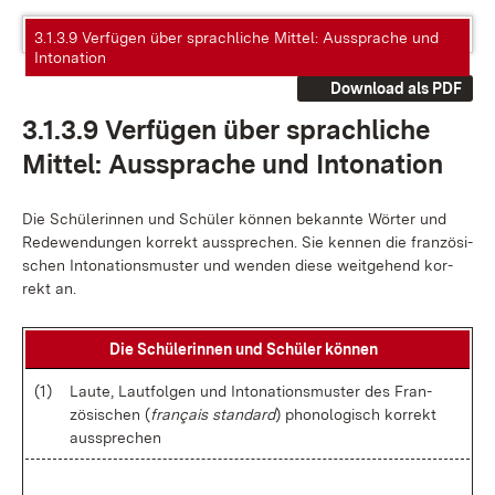
3.1.3.9 Verfügen über sprachliche Mittel: Aussprache und
Intonation
Download als PDF
3.1.3.9 Ver­fü­gen über sprach­li­che
Mit­tel: Aus­spra­che und In­to­na­ti­on
Die Schü­le­rin­nen und Schü­ler kön­nen be­kann­te Wör­ter und
Re­de­wen­dun­gen kor­rekt aus­spre­chen. Sie ken­nen die fran­zö­si­
schen In­to­na­ti­ons­mus­ter und wen­den die­se weit­ge­hend kor­
rekt an.
Die Schü­le­rin­nen und Schü­ler kön­nen
(1)
Lau­te, Laut­fol­gen und In­to­na­ti­ons­mus­ter des Fran­
zö­si­schen (
français stan­dard
) pho­no­lo­gisch kor­rekt
aus­spre­chen