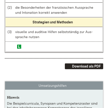
(2)
die Be­son­der­hei­ten der fran­zö­si­schen Aus­spra­che
und In­to­na­ti­on kor­rekt an­wen­den
Stra­te­gi­en und Me­tho­den
(3)
vi­su­el­le und au­di­tive Hil­fen selbst­stän­dig zur Aus­
spra­che nut­zen
Download als PDF
Umsetzungshilfen
Hinweis
Die
Beispielcurricula, Synopsen und Kompetenzraster
sind
bei den inhaltsbezogenen Kompetenzen des jeweiligen