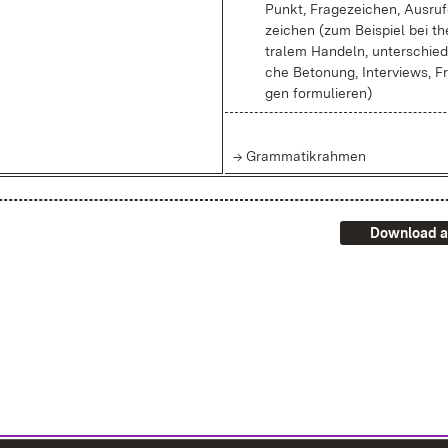
Punkt, Fra­ge­zei­chen, Aus­ru­
zei­chen (zum Bei­spiel bei th
tra­lem Han­deln, un­ter­schied­
che Be­to­nung, In­ter­views, F
gen for­mu­lie­ren)
→ Gram­ma­tik­rah­men
Download a