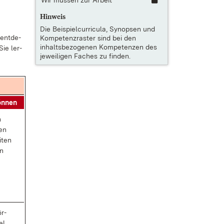
Wir müssen zur Arbeit
Hinweis
Die
Beispielcurricula, Synopsen und
 ent­de­
Kompetenzraster
sind bei den
inhaltsbezogenen Kompetenzen des
Sie ler­
jeweiligen Faches zu finden.
ön­nen
n
ren
i­ten
en
ör­
el