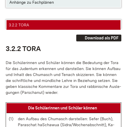
Anhänge zu Fachplänen
3.2.2 TORA
Download als PDF
3.2.2 TO­RA
Die Schü­le­rin­nen und Schü­ler kön­nen die Be­deu­tung der To­ra
für das Ju­den­tum er­ken­nen und dar­stel­len. Sie kön­nen Auf­bau
und In­halt des Chu­masch und Te­nach skiz­zie­ren. Sie kön­nen
die schrift­li­che und münd­li­che Leh­re in Be­zie­hung set­zen. Sie
ge­ben klas­si­sche Kom­men­ta­re zur To­ra und rab­bi­ni­sche Aus­le­
gun­gen (Par­scha­nut) wie­der.
Die Schü­le­rin­nen und Schü­ler kön­nen
(1)
den Auf­bau des Chu­masch dar­stel­len: Se­fer (Buch),
Pa­ra­schat haScha­wua (Si­dra/Wo­chen­ab­schnit­t), Ka­