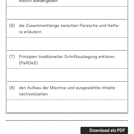
masch wie­der­ge­ben
(6)
die Zu­sam­men­hän­ge zwi­schen Pa­ra­scha und Haft­a­
ra er­läu­tern
(7)
Prin­zi­pi­en tra­di­tio­nel­ler Schrift­aus­le­gung er­klä­ren
(PaR­DeS)
(8)
den Auf­bau der Misch­na und aus­ge­wähl­te In­hal­te
nach­voll­zie­hen
Download als PDF