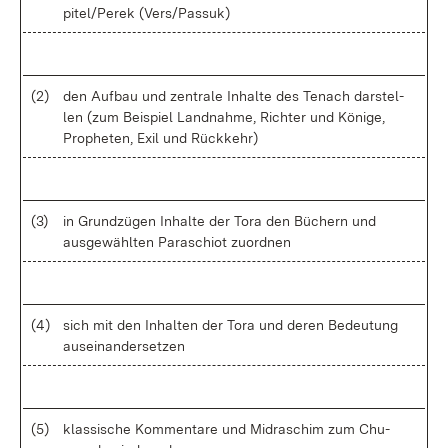
pi­tel/Pe­rek (Ver­s/Pas­suk)
(2)
den Auf­bau und zen­tra­le In­hal­te des Te­nach dar­stel­
len (zum Bei­spiel Land­nah­me, Rich­ter und Kö­ni­ge,
Pro­phe­ten, Exil und Rück­kehr)
(3)
in Grund­zü­gen In­hal­te der To­ra den Bü­chern und
aus­ge­wähl­ten Pa­ra­schi­ot zu­ord­nen
(4)
sich mit den In­hal­ten der To­ra und de­ren Be­deu­tung
aus­ein­an­der­set­zen
(5)
klas­si­sche Kom­men­ta­re und Midra­schim zum Chu­