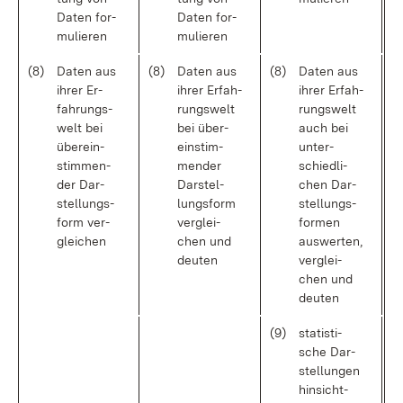
Da­ten for­
Da­ten for­
mu­lie­ren
mu­lie­ren
(8)
Da­ten aus
(8)
Da­ten aus
(8)
Da­ten aus
ih­rer Er­
ih­rer Er­fah­
ih­rer Er­fah­
fah­rungs­
rungs­welt
rungs­welt
welt bei
bei über­
auch bei
über­ein­
ein­stim­
un­ter­
stim­men­
men­der
schied­li­
der Dar­
Dar­stel­
chen Dar­
stel­lungs­
lungs­form
stel­lungs­
form ver­
ver­glei­
for­men
glei­chen
chen und
aus­wer­ten,
deu­ten
ver­glei­
chen und
deu­ten
(9)
sta­tis­ti­
sche Dar­
stel­lun­gen
hin­sicht­