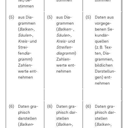
tel) be­
stim­men
stim­men
stim­men
(5)
aus Dia­
(5)
aus Dia­
(5)
Da­ten aus
gram­men
gram­men
vor­ge­ge­
(
Bal­ken‑,
(
Bal­ken- ,
be­nen Se­
Säu­len‑,
Säu­len‑,
kun­där­
Kreis-
und
Kreis-
und
quel­len
Strei­
Strei­fen­
(z. B. Tex­
fen
dia­
dia­gramm
)
ten, Dia­
gramm
)
Zah­len­
gram­men,
Zah­len­
wer­te ent­
bild­li­chen
wer­te ent­
neh­men
Dar­stel­lun­
neh­men
gen) ent­
neh­men
(6)
Da­ten gra­
(6)
Da­ten gra­
(6)
Da­ten gra­
phisch
phisch dar­
phisch dar­
dar­stel­len
stel­len
stel­len
(
Bal­ken
-
(
Bal­ken‑,
(
Bal­ken‑,