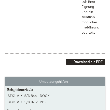
lich ih­rer
Eig­nung
und hin­
sicht­lich
mög­li­cher
Ir­re­füh­rung
be­ur­tei­len
Download als PDF
Umsetzungshilfen
Beispielcurricula
SEK1 M Kl.5/6 Bsp.1 DOCX
SEK1 M Kl.5/6 Bsp.1 PDF