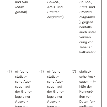
und
Säu­
Säu­len‑,
Säu­len‑,
len­dia­
Kreis-
und
Kreis-
und
gramm
)
Strei­fen­
Strei­fen­
dia­gramm
)
dia­gramm
), ge­ge­be­
nen­falls
auch un­ter
Ver­wen­
dung von
Ta­bel­len­
kal­ku­la­ti­on
(7)
ein­fa­che
(7)
ein­fa­che
(7)
sta­tis­ti­
sta­tis­ti­
sta­tis­ti­
sche Aus­
sche Aus­
sche Aus­
sa­gen mit­
sa­gen auf
sa­gen auf
hil­fe der
der Grund­
der Grund­
Kenn­grö­
la­ge ei­ner
la­ge ei­ner
ßen von
Aus­wer­
Aus­wer­
Da­ten for­
tung von
tung von
mu­lie­ren