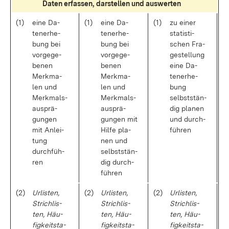
Da­ten er­fas­sen, dar­stel­len und aus­wer­ten
(1)
ei­ne Da­
(1)
ei­ne Da­
(1)
zu ei­ner
ten­er­he­
ten­er­he­
sta­tis­ti­
bung bei
bung bei
schen Fra­
vor­ge­ge­
vor­ge­ge­
ge­stel­lung
be­nen
be­nen
ei­ne Da­
Merk­ma­
Merk­ma­
ten­er­he­
len und
len und
bung
Merk­mals­
Merk­mals­
selbst­stän­
aus­prä­
aus­prä­
dig pla­nen
gun­gen
gun­gen mit
und durch­
mit An­lei­
Hil­fe pla­
füh­ren
tung
nen und
durch­füh­
selbst­stän­
ren
dig durch­
füh­ren
(2)
Ur­lis­ten,
(2)
Ur­lis­ten,
(2)
Ur­lis­ten,
Strich­lis­
Strich­lis­
Strich­lis­
ten, Häu­
ten, Häu­
ten, Häu­
fig­keits­ta­
fig­keits­ta­
fig­keits­ta­