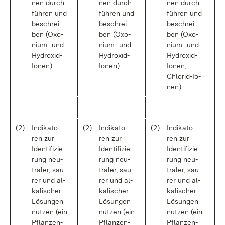
nen durch­
nen durch­
nen durch­
füh­ren und
füh­ren und
füh­ren und
be­schrei­
be­schrei­
be­schrei­
ben (Oxo­
ben (Oxo­
ben (Oxo­
ni­um- und
ni­um- und
ni­um- und
Hy­droxi­d-
Hy­droxi­d-
Hy­droxi­d-
Io­nen)
Io­nen)
Io­nen,
Chlo­ri­d-Io­
nen)
(2)
In­di­ka­to­
(2)
In­di­ka­to­
(2)
In­di­ka­to­
ren zur
ren zur
ren zur
Iden­ti­fi­zie­
Iden­ti­fi­zie­
Iden­ti­fi­zie­
rung neu­
rung neu­
rung neu­
tra­ler, sau­
tra­ler, sau­
tra­ler, sau­
rer und al­
rer und al­
rer und al­
ka­li­scher
ka­li­scher
ka­li­scher
Lö­sun­gen
Lö­sun­gen
Lö­sun­gen
nut­zen (ein
nut­zen (ein
nut­zen (ein
Pflan­zen­
Pflan­zen­
Pflan­zen­