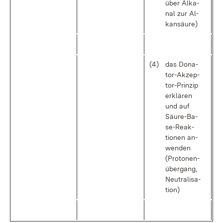
über Al­ka­
nal zur Al­
kan­säu­re)
(4)
das Do­na­
tor-Ak­zep­
tor-Prin­zip
er­klä­ren
und auf
Säu­re-Ba­
se-Re­ak­
tio­nen an­
wen­den
(Pro­to­nen­
über­gang,
Neu­tra­li­sa­
ti­on)