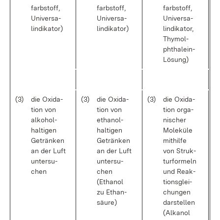
farb­stoff,
farb­stoff,
farb­stoff,
Uni­ver­sa­
Uni­ver­sa­
Uni­ver­sa­
lin­di­ka­tor)
lin­di­ka­tor)
lin­di­ka­tor,
Thy­mol­
phthalein-
Lö­sung)
(3)
die Oxi­da­
(3)
die Oxi­da­
(3)
die Oxi­da­
ti­on von
ti­on von
ti­on or­ga­
al­ko­hol­
etha­nol­
ni­scher
hal­ti­gen
hal­ti­gen
Mo­le­kü­le
Ge­trän­ken
Ge­trän­ken
mit­hil­fe
an der Luft
an der Luft
von Struk­
un­ter­su­
un­ter­su­
tur­for­meln
chen
chen
und Re­ak­
(Etha­nol
ti­ons­glei­
zu Ethan­
chun­gen
säu­re)
dar­stel­len
(Al­ka­nol