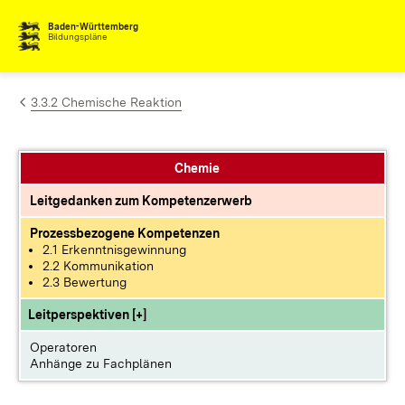
Zum Inhalt springen
Baden-Württemberg
Bildungspläne
3.3.2 Chemische Reaktion
Chemie
Leitgedanken zum Kompetenzerwerb
Prozessbezogene Kompetenzen
2.1 Erkenntnisgewinnung
2.2 Kommunikation
2.3 Bewertung
Leitperspektiven [+]
Operatoren
Anhänge zu Fachplänen