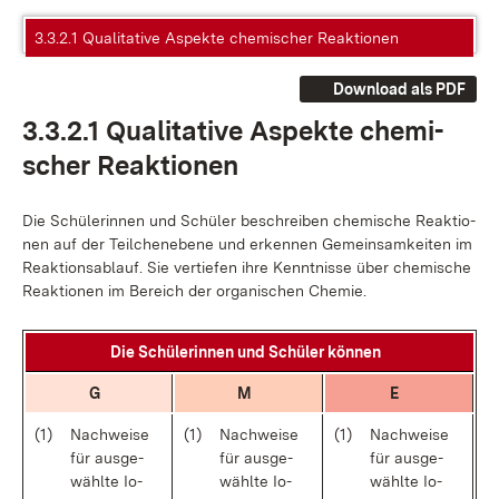
3.3.2.1 Qualitative Aspekte chemischer Reaktionen
Download als PDF
3.3.2.1 Qua­li­ta­ti­ve As­pek­te che­mi­
scher Re­ak­tio­nen
Die Schü­le­rin­nen und Schü­ler be­schrei­ben che­mi­sche Re­ak­tio­
nen auf der Teil­chen­ebe­ne und er­ken­nen Ge­mein­sam­kei­ten im
Re­ak­ti­ons­ab­lauf. Sie ver­tie­fen ih­re Kennt­nis­se über che­mi­sche
Re­ak­tio­nen im Be­reich der or­ga­ni­schen Che­mie.
Die Schü­le­rin­nen und Schü­ler kön­nen
G
M
E
(1)
Nach­wei­se
(1)
Nach­wei­se
(1)
Nach­wei­se
für aus­ge­
für aus­ge­
für aus­ge­
wähl­te Io­
wähl­te Io­
wähl­te Io­