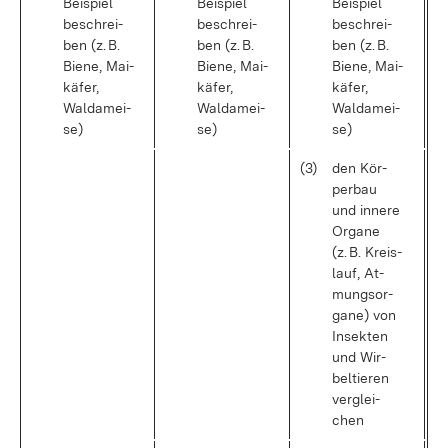
Bei­spiel
Bei­spiel
Bei­spiel
be­schrei­
be­schrei­
be­schrei­
ben (z. B.
ben (z. B.
ben (z. B.
Bie­ne, Mai­
Bie­ne, Mai­
Bie­ne, Mai­
kä­fer,
kä­fer,
kä­fer,
Walda­mei­
Walda­mei­
Walda­mei­
se)
se)
se)
(3)
den Kör­
per­bau
und in­ne­re
Or­ga­ne
(z. B. Kreis­
lauf, At­
mungs­or­
ga­ne) von
In­sek­ten
und Wir­
bel­tie­ren
ver­glei­
chen