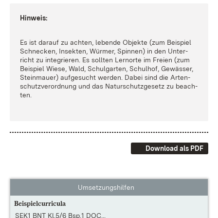
Hin­weis:
Es ist dar­auf zu ach­ten, le­ben­de Ob­jek­te (zum Bei­spiel
Schne­cken, In­sek­ten, Wür­mer, Spin­nen) in den Un­ter­
richt zu in­te­grie­ren. Es soll­ten Lern­or­te im Frei­en (zum
Bei­spiel Wie­se, Wald, Schul­gar­ten, Schul­hof, Ge­wäs­ser,
Stein­mau­er) auf­ge­sucht wer­den. Da­bei sind die Ar­ten­
schutz­ver­ord­nung und das Na­tur­schutz­ge­setz zu be­ach­
ten.
Download als PDF
Umsetzungshilfen
Beispielcurricula
SEK1 BNT Kl.5/6 Bsp.1 DOC...