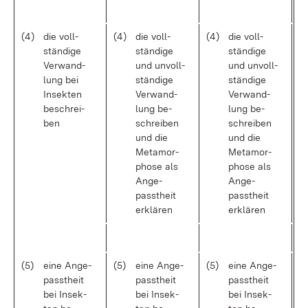
(4)
die voll­
(4)
die voll­
(4)
die voll­
stän­di­ge
stän­di­ge
stän­di­ge
Ver­wand­
und un­voll­
und un­voll­
lung bei
stän­di­ge
stän­di­ge
In­sek­ten
Ver­wand­
Ver­wand­
be­schrei­
lung be­
lung be­
ben
schrei­ben
schrei­ben
und die
und die
Me­ta­mor­
Me­ta­mor­
pho­se als
pho­se als
An­ge­
An­ge­
passt­heit
passt­heit
er­klä­ren
er­klä­ren
(5)
ei­ne An­ge­
(5)
ei­ne An­ge­
(5)
ei­ne An­ge­
passt­heit
passt­heit
passt­heit
bei In­sek­
bei In­sek­
bei In­sek­