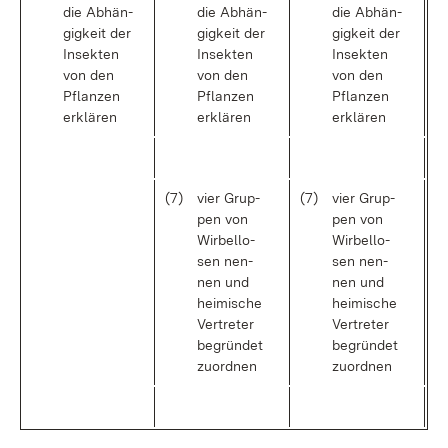
die Ab­hän­
die Ab­hän­
die Ab­hän­
gig­keit der
gig­keit der
gig­keit der
In­sek­ten
In­sek­ten
In­sek­ten
von den
von den
von den
Pflan­zen
Pflan­zen
Pflan­zen
er­klä­ren
er­klä­ren
er­klä­ren
(7)
vier Grup­
(7)
vier Grup­
pen von
pen von
Wir­bel­lo­
Wir­bel­lo­
sen nen­
sen nen­
nen und
nen und
hei­mi­sche
hei­mi­sche
Ver­tre­ter
Ver­tre­ter
be­grün­det
be­grün­det
zu­ord­nen
zu­ord­nen