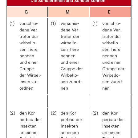
Die Schü­le­rin­nen und Schü­ler kön­nen
G
M
E
(1)
ver­schie­
(1)
ver­schie­
(1)
ver­schie­
de­ne Ver­
de­ne Ver­
de­ne Ver­
tre­ter der
tre­ter der
tre­ter der
wir­bel­lo­
wir­bel­lo­
wir­bel­lo­
sen Tie­re
sen Tie­re
sen Tie­re
nen­nen
nen­nen
nen­nen
und ei­ner
und ei­ner
und ei­ner
Grup­pe
Grup­pe der
Grup­pe der
der Wir­bel­
Wir­bel­lo­
Wir­bel­lo­
lo­sen zu­
sen zu­ord­
sen zu­ord­
ord­nen
nen
nen
(2)
den Kör­
(2)
den Kör­
(2)
den Kör­
per­bau der
per­bau der
per­bau der
In­sek­ten
In­sek­ten
In­sek­ten
an ei­nem
an ei­nem
an ei­nem