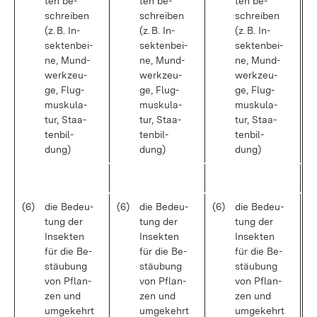
ten be­
ten be­
ten be­
schrei­ben
schrei­ben
schrei­ben
(z. B. In­
(z. B. In­
(z. B. In­
sek­ten­bei­
sek­ten­bei­
sek­ten­bei­
ne, Mund­
ne, Mund­
ne, Mund­
werk­zeu­
werk­zeu­
werk­zeu­
ge, Flug­
ge, Flug­
ge, Flug­
mus­ku­la­
mus­ku­la­
mus­ku­la­
tur, Staa­
tur, Staa­
tur, Staa­
ten­bil­
ten­bil­
ten­bil­
dung)
dung)
dung)
(6)
die Be­deu­
(6)
die Be­deu­
(6)
die Be­deu­
tung der
tung der
tung der
In­sek­ten
In­sek­ten
In­sek­ten
für die Be­
für die Be­
für die Be­
stäu­bung
stäu­bung
stäu­bung
von Pflan­
von Pflan­
von Pflan­
zen und
zen und
zen und
um­ge­kehrt
um­ge­kehrt
um­ge­kehrt