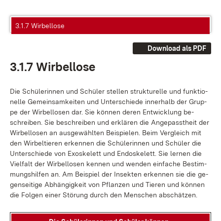
3.1.7 Wirbellose
Download als PDF
3.1.7 Wir­bel­lo­se
Die Schü­le­rin­nen und Schü­ler stel­len struk­tu­rel­le und funk­tio­
nel­le Ge­mein­sam­kei­ten und Un­ter­schie­de in­ner­halb der Grup­
pe der Wir­bel­lo­sen dar. Sie kön­nen de­ren Ent­wick­lung be­
schrei­ben. Sie be­schrei­ben und er­klä­ren die An­ge­passt­heit der
Wir­bel­lo­sen an aus­ge­wähl­ten Bei­spie­len. Beim Ver­gleich mit
den Wir­bel­tie­ren er­ken­nen die Schü­le­rin­nen und Schü­ler die
Un­ter­schie­de von Exo­s­ke­lett und En­do­s­ke­lett. Sie ler­nen die
Viel­falt der Wir­bel­lo­sen ken­nen und wen­den ein­fa­che Be­stim­
mungs­hil­fen an. Am Bei­spiel der In­sek­ten er­ken­nen sie die ge­
gen­sei­ti­ge Ab­hän­gig­keit von Pflan­zen und Tie­ren und kön­nen
die Fol­gen ei­ner Stö­rung durch den Men­schen ab­schät­zen.