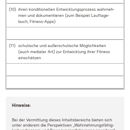
(10)
ih­ren kon­di­tio­nel­len Ent­wick­lungs­pro­zess wahr­neh­
men und do­ku­men­tie­ren (zum Bei­spiel Lauf­ta­ge­
buch, Fit­ness-Apps)
(11)
schu­li­sche und au­ßer­schu­li­sche Mög­lich­kei­ten
(auch me­dia­ler Art) zur Ent­wick­lung ih­rer Fit­ness
ein­schät­zen
Hin­wei­se:
Bei der Ver­mitt­lung die­ses In­halts­be­reichs bie­ten sich
un­ter an­de­rem die Per­spek­ti­ven „Wahr­neh­mungs­fä­hig­