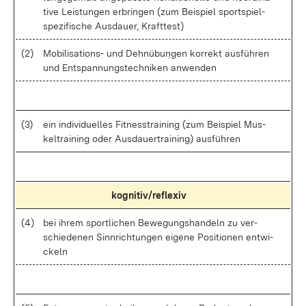
ti­ve Leis­tun­gen er­brin­gen (zum Bei­spiel sport­spiel­
spe­zi­fi­sche Aus­dau­er, Kraft­test)
(2)
Mo­bi­li­sa­ti­ons- und Dehn­übun­gen kor­rekt aus­füh­ren
und Ent­span­nungs­tech­ni­ken an­wen­den
(3)
ein in­di­vi­du­el­les Fit­ness­trai­ning (zum Bei­spiel Mus­
kel­trai­ning oder Aus­dau­er­trai­ning) aus­füh­ren
ko­gni­ti­v/re­fle­xiv
(4)
bei ih­rem sport­li­chen Be­we­gungs­han­deln zu ver­
schie­de­nen Sinn­rich­tun­gen ei­ge­ne Po­si­tio­nen ent­wi­
ckeln