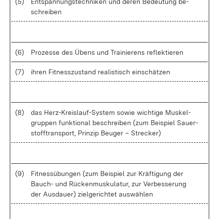
(5)
Ent­span­nungs­tech­ni­ken und de­ren Be­deu­tung be­
schrei­ben
(6)
Pro­zes­se des Übens und Trai­nie­rens re­flek­tie­ren
(7)
ih­ren Fit­ness­zu­stand rea­lis­tisch ein­schät­zen
(8)
das Her­z-Kreis­lauf-Sys­tem so­wie wich­ti­ge Mus­kel­
grup­pen funk­tio­nal be­schrei­ben (zum Bei­spiel Sau­er­
stoff­trans­port, Prin­zip Beu­ger – Stre­cker)
(9)
Fit­ness­übun­gen (zum Bei­spiel zur Kräf­ti­gung der
Bauch- und Rü­cken­mus­ku­la­tur, zur Ver­bes­se­rung
der Aus­dau­er) ziel­ge­rich­tet aus­wäh­len