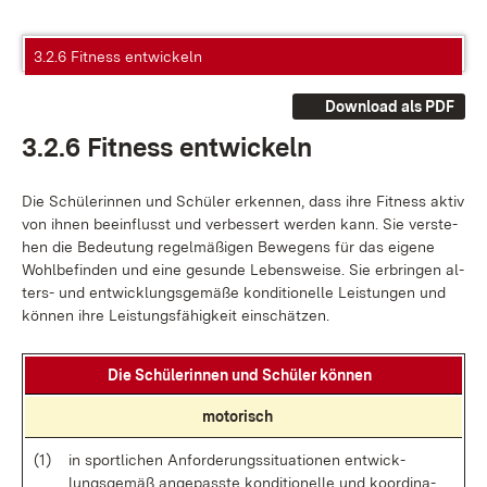
3.2.6 Fitness entwickeln
Download als PDF
3.2.6 Fit­ness ent­wi­ckeln
Die Schü­le­rin­nen und Schü­ler er­ken­nen, dass ih­re Fit­ness ak­tiv
von ih­nen be­ein­flusst und ver­bes­sert wer­den kann. Sie ver­ste­
hen die Be­deu­tung re­gel­mä­ßi­gen Be­we­gens für das ei­ge­ne
Wohl­be­fin­den und ei­ne ge­sun­de Le­bens­wei­se. Sie er­brin­gen al­
ters- und ent­wick­lungs­ge­mä­ße kon­di­tio­nel­le Leis­tun­gen und
kön­nen ih­re Leis­tungs­fä­hig­keit ein­schät­zen.
Die Schü­le­rin­nen und Schü­ler kön­nen
mo­to­risch
(1)
in sport­li­chen An­for­de­rungs­si­tua­tio­nen ent­wick­
lungs­ge­mäß an­ge­pass­te kon­di­tio­nel­le und ko­or­di­na­