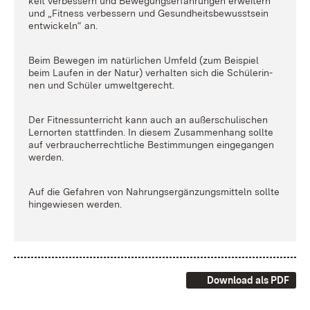
keit ver­bes­sern und Be­we­gungs­er­fah­run­gen er­wei­tern“
und „Fit­ness ver­bes­sern und Ge­sund­heits­be­wusst­sein
ent­wi­ckeln“ an.
Beim Be­we­gen im na­tür­li­chen Um­feld (zum Bei­spiel
beim Lau­fen in der Na­tur) ver­hal­ten sich die Schü­le­rin­
nen und Schü­ler um­welt­ge­recht.
Der Fit­ness­un­ter­richt kann auch an au­ßer­schu­li­schen
Lern­or­ten statt­fin­den. In die­sem Zu­sam­men­hang soll­te
auf ver­brau­cher­recht­li­che Be­stim­mungen ein­ge­gan­gen
wer­den.
Auf die Ge­fah­ren von Nah­rungs­er­gän­zungs­mit­teln soll­te
hin­ge­wie­sen wer­den.
Download als PDF