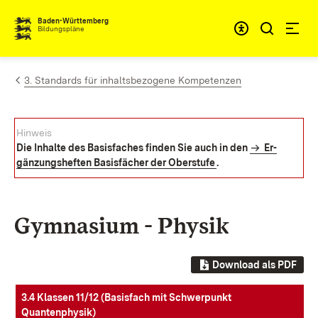
Zum Inhalt springen
Baden-Württemberg
Bildungspläne
3. Standards für inhaltsbezogene Kompetenzen
Hin­weis
Die In­hal­te des Ba­sis­fa­ches fin­den Sie auch in den
Er­
gän­zungs­hef­ten Ba­sis­fä­cher der Ober­stu­fe
.
Gymnasium - Physik
Download als PDF
3.4 Klassen 11/12 (Basisfach mit Schwerpunkt
Quantenphysik)