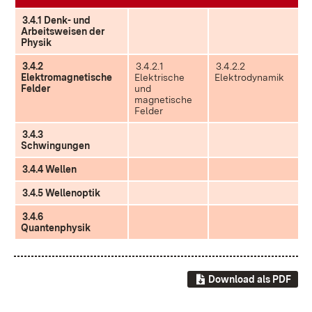
3.4.1 Denk- und
Arbeitsweisen der
Physik
3.4.2
3.4.2.1
3.4.2.2
Elektromagnetische
Elektrische
Elektrodynamik
Felder
und
magnetische
Felder
3.4.3
Schwingungen
3.4.4 Wellen
3.4.5 Wellenoptik
3.4.6
Quantenphysik
Download als PDF