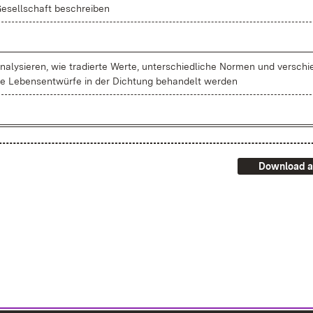
e­sell­schaft be­schrei­ben
na­ly­sie­ren, wie tra­dier­te Wer­te, un­ter­schied­li­che Nor­men und ver­schi
e Le­bens­ent­wür­fe in der Dich­tung be­han­delt wer­den
Download a