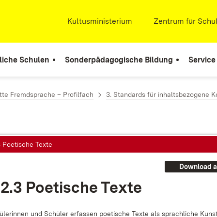
Extern:
Kultusministerium
(Öffnet in neuem Fenste
Extern:
Zentrum für Schul
liche Schulen
Sonderpädagogische Bildung
Service
itte Fremdsprache – Profilfach
3. Standards für inhaltsbezogene
3 Poetische Texte
Download a
.2.3 Poe­ti­sche Tex­te
­le­rin­nen und Schü­ler er­fas­sen poe­ti­sche Tex­te als sprach­li­che Kunst