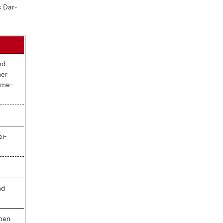
s Dar­
nd
her
a­me­
ei­
nd
chen