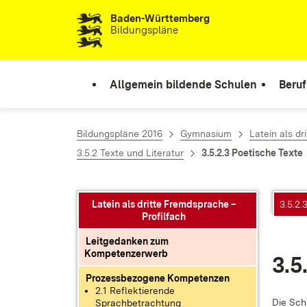
Baden-Württemberg
Zum Inhalt springen
Bildungspläne
Allgemein bildende Schulen
Beruf
Bildungspläne 2016
Gymnasium
Latein als dr
3.5.2 Texte und Literatur
3.5.2.3 Poetische Texte
Latein als dritte Fremdsprache –
3.5.2.
Profilfach
Leitgedanken zum
Kompetenzerwerb
3.5
Prozessbezogene Kompetenzen
2.1 Reflektierende
Die Schü
Sprachbetrachtung