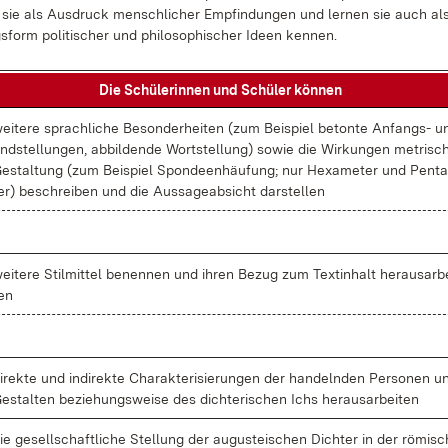
n sie als Aus­druck men­sch­li­cher Emp­fin­dun­gen und ler­nen sie auch al
s­form po­li­ti­scher und phi­lo­so­phi­scher Ide­en ken­nen.
Die Schü­le­rin­nen und Schü­ler kön­nen
ei­te­re sprach­li­che Be­son­der­hei­ten (zum Bei­spiel be­ton­te An­fangs- u
nd­stel­lun­gen, ab­bil­den­de Wort­stel­lung) so­wie die Wir­kun­gen me­tri­sc
e­stal­tung (zum Bei­spiel Spon­de­en­häu­fung; nur He­xa­me­ter und Pen­t
er) be­schrei­ben und die Aus­sa­ge­ab­sicht dar­stel­len
ei­te­re Stil­mit­tel be­nen­nen und ih­ren Be­zug zum Textin­halt her­aus­ar­b
en
i­rek­te und in­di­rek­te Cha­rak­te­ri­sie­run­gen der han­deln­den Per­so­nen u
e­stal­ten be­zie­hungs­wei­se des dich­te­ri­schen Ichs her­aus­ar­bei­ten
ie ge­sell­schaft­li­che Stel­lung der au­gustei­schen Dich­ter in der rö­mi­s