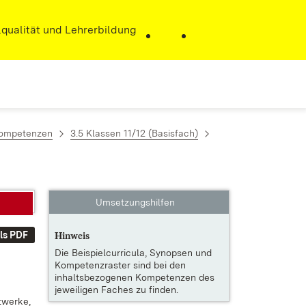
r)
qualität und Lehrerbildung
 Kompetenzen
3.5 Klassen 11/12 (Basisfach)
Umsetzungshilfen
ls PDF
Hinweis
Die
Beispielcurricula, Synopsen und
Kompetenzraster
sind bei den
inhaltsbezogenen Kompetenzen des
jeweiligen Faches zu finden.
­wer­ke,