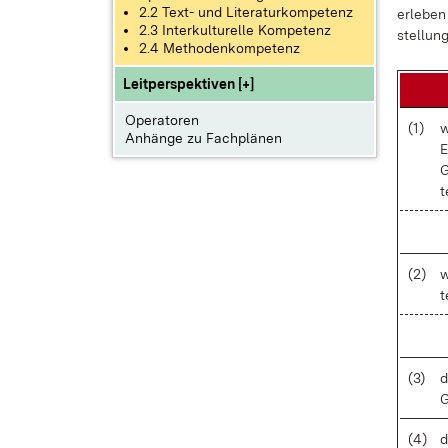
2.2 Text- und Literaturkompetenz
er­le­be
2.3 Interkulturelle Kompetenz
stel­lung
2.4 Methodenkompetenz
Leitperspektiven [+]
Operatoren
(1)
w
Anhänge zu Fachplänen
E
G
t
(2)
w
t
(3)
d
G
(4)
d