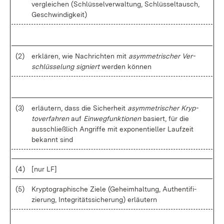
ver­glei­chen (Schlüs­sel­ver­wal­tung, Schlüs­sel­tausch,
Ge­schwin­dig­keit)
(2)
er­klä­ren, wie Nach­rich­ten mit
asym­me­tri­scher Ver­
schlüs­se­lung
si­gniert
wer­den kön­nen
(3)
er­läu­tern, dass die Si­cher­heit
asym­me­tri­scher Kryp­
to­ver­fah­ren
auf
Ein­weg­funk­tio­nen
ba­siert, für die
aus­schließ­lich An­grif­fe mit ex­po­nen­ti­el­ler Lauf­zeit
be­kannt sind
(4)
[nur LF]
(5)
Kryp­to­gra­phi­sche Zie­le (Ge­heim­hal­tung, Au­then­ti­fi­
zie­rung, In­te­gri­täts­si­che­rung) er­läu­tern