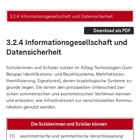
3.2.4 Informationsgesellschaft und Datensicherheit
Download als PDF
3.2.4 In­for­ma­ti­ons­ge­sell­schaft und
Da­ten­si­cher­heit
Schü­le­rin­nen und Schü­ler nut­zen im All­tag Tech­no­lo­gi­en (zum
Bei­spiel Iden­ti­fi­ka­ti­ons- und Be­zahl­sys­te­me, Mehr­fak­tor­au­
then­ti­fi­zie­rung, Si­gna­tu­ren), de­nen kryp­to­lo­gi­sche Sys­te­me zu­
grun­de lie­gen. Sie ler­nen den prin­zi­pi­el­len Un­ter­schied zwi­
schen sym­me­tri­schen und asym­me­tri­schen Ver­fah­ren ken­nen
und er­läu­tern, wie In­fra­struk­tu­ren zur ver­schlüs­sel­ten Kom­mu­
ni­ka­ti­on ge­nutzt wer­den.
Die Schü­le­rin­nen und Schü­ler kön­nen
(1)
asym­me­tri­sche
und
sym­me­tri­sche Ver­schlüs­se­lung