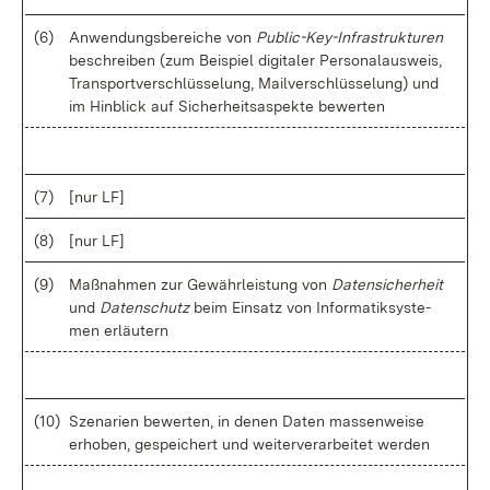
(6)
An­wen­dungs­be­rei­che von
Pu­bli­c-Key-In­fra­struk­tu­ren
be­schrei­ben (zum Bei­spiel di­gi­ta­ler Per­so­nal­aus­weis,
Trans­port­ver­schlüs­se­lung, Mail­ver­schlüs­se­lung) und
im Hin­blick auf Si­cher­heits­as­pek­te be­wer­ten
(7)
[nur LF]
(8)
[nur LF]
(9)
Maß­nah­men zur Ge­währ­leis­tung von
Da­ten­si­cher­heit
und
Da­ten­schutz
beim Ein­satz von In­for­ma­tik­sys­te­
men er­läu­tern
(10)
Sze­na­ri­en be­wer­ten, in de­nen Da­ten mas­sen­wei­se
er­ho­ben, ge­spei­chert und wei­ter­ver­ar­bei­tet wer­den