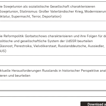
ie So­wjet­uni­on als so­zia­lis­ti­sche Ge­sell­schaft cha­rak­te­ri­sie­ren
So­wjet­uni­on, Sta­li­nis­mus: Gro­ßer Va­ter­län­di­scher Krieg, Mo­der­ni­sie­ru
ik­ta­tur, Su­per­macht, Ter­ror, De­por­ta­ti­on)
ie Re­form­po­li­tik Gor­bat­schows cha­rak­te­ri­sie­ren und ih­re Fol­gen für 
o­li­ti­sche und ge­sell­schaft­li­che Sys­tem der UdSSR be­ur­tei­len
Glas­nost, Pe­re­stroi­ka, Viel­völ­ker­staat, Russ­land­deut­sche, Aus­sied­ler,
GUS)
k­tu­el­le Her­aus­for­de­run­gen Russ­lands in his­to­ri­scher Per­spek­ti­ve ana­
ie­ren und be­ur­tei­len
Download a