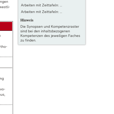
un­gen
Arbeiten mit Zeittafeln: ...
est­li­
Arbeiten mit Zeittafeln: ...
Hinweis
Die
Synopsen und Kompetenzraster
sind bei den inhaltsbezogenen
Kompetenzen des jeweiligen Faches
0
zu finden.
r­tho­
ung
­vo­
mus,