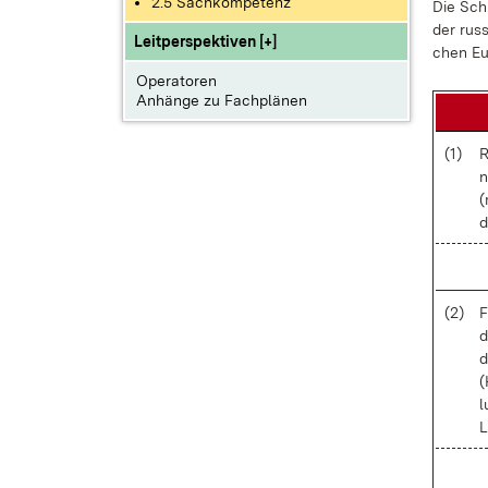
2.5 Sachkompetenz
Die Schü
der rus­
Leitperspektiven [+]
chen Eu­
Operatoren
Anhänge zu Fachplänen
(1)
R
n
(
d
(2)
F
d
d
(
l
L