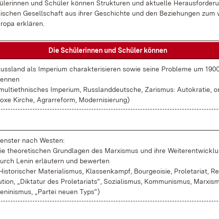
­le­rin­nen und Schü­ler kön­nen Struk­tu­ren und ak­tu­el­le Her­aus­for­de­r
si­schen Ge­sell­schaft aus ih­rer Ge­schich­te und den Be­zie­hun­gen zum w
ro­pa er­klä­ren.
Die Schü­le­rin­nen und Schü­ler kön­nen
uss­land als Im­pe­ri­um cha­rak­te­ri­sie­ren so­wie sei­ne Pro­ble­me um 190
en­nen
mul­ti­eth­ni­sches Im­pe­ri­um, Russ­land­deut­sche, Za­ris­mus: Au­to­kra­tie, o
o­xe Kir­che, Agrar­re­form, Mo­der­ni­sie­rung)
ens­ter nach Wes­ten:
ie theo­re­ti­schen Grund­la­gen des Mar­xis­mus und ih­re Wei­ter­ent­wick­l
urch Le­nin er­läu­tern und be­wer­ten
His­to­ri­scher Ma­te­ria­lis­mus, Klas­sen­kampf, Bour­geoi­sie, Pro­le­ta­ri­at, Re
u­ti­on, „Dik­ta­tur des Pro­le­ta­ri­ats“, So­zia­lis­mus, Kom­mu­nis­mus, Mar­xis­
e­ni­nis­mus, „Par­tei neu­en Typs“)