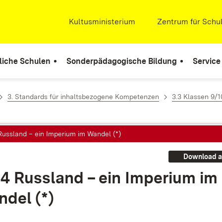
Extern:
Kultusministerium
(Öffnet in neuem Fenste
Extern:
Zentrum für Schul
liche Schulen
Sonderpädagogische Bildung
Service
3. Standards für inhaltsbezogene Kompetenzen
3.3 Klassen 9/1
Russland – ein Imperium im Wandel (*)
Download a
.4 Russ­land – ein Im­pe­ri­um im
­del (*)