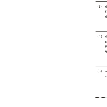
(3)
d
(
d
(4)
d
p
(
(5)
a
s