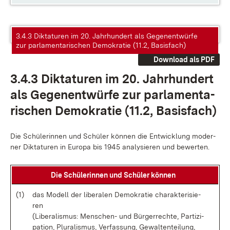
3.4.3 Diktaturen im 20. Jahrhundert als Gegenentwürfe
zur parlamentarischen Demokratie (11.2, Basisfach)
Download als PDF
3.4.3 Dik­ta­tu­ren im 20. Jahr­hun­dert
als Ge­gen­ent­wür­fe zur par­la­men­ta­
ri­schen De­mo­kra­tie (11.2, Ba­sis­fach)
Die Schü­le­rin­nen und Schü­ler kön­nen die Ent­wick­lung mo­der­
ner Dik­ta­tu­ren in Eu­ro­pa bis 1945 ana­ly­sie­ren und be­wer­ten.
Die Schü­le­rin­nen und Schü­ler kön­nen
(1)
das Mo­dell der li­be­ra­len De­mo­kra­tie cha­rak­te­ri­sie­
ren
(Li­be­ra­lis­mus: Men­schen- und Bür­ger­rech­te, Par­ti­zi­
pa­ti­on, Plu­ra­lis­mus, Ver­fas­sung, Ge­wal­ten­tei­lung,