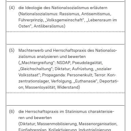
(4)
die Ideo­lo­gie des Na­tio­nal­so­zia­lis­mus er­läu­tern
(Na­tio­nal­so­zia­lis­mus: Ras­sis­mus, An­ti­se­mi­tis­mus,
Füh­rer­prin­zip, „Volks­ge­mein­schaft“, „Le­bens­raum im
Os­ten“, An­ti­li­be­ra­lis­mus)
(5)
Mach­ter­werb und Herr­schafts­pra­xis des Na­tio­nal­so­
zia­lis­mus ana­ly­sie­ren und be­wer­ten
(„Macht­ergrei­fung“: NSDAP, Pseu­do­lega­li­tät,
„Gleich­schal­tung“; Dik­ta­tur; Auf­rüs­tung, „so­zia­ler
Volks­staat“; Pro­pa­gan­da: Per­so­nen­kult; Ter­ror: Kon­
zen­tra­ti­ons­la­ger, Ver­fol­gung, „Eu­tha­na­sie“, De­por­ta­ti­
on; Mas­sen­loya­li­tät; Wi­der­stand)
(6)
die Herr­schafts­pra­xis im Sta­li­nis­mus cha­rak­te­ri­sie­
ren und be­wer­ten
(Dik­ta­tur; Mas­sen­mo­bi­li­sie­rung, Mas­sen­or­ga­ni­sa­ti­on,
Fünf­jah­res­plan, Kol­lek­ti­vie­rung, In­dus­tria­li­sie­rung,