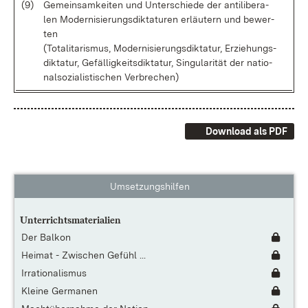
(9)
Ge­mein­sam­kei­ten und Un­ter­schie­de der an­ti­li­be­ra­
len Mo­der­ni­sie­rungs­dik­ta­tu­ren er­läu­tern und be­wer­
ten
(To­ta­li­ta­ris­mus, Mo­der­ni­sie­rungs­dik­ta­tur, Er­zie­hungs­
dik­ta­tur, Ge­fäl­lig­keits­dik­ta­tur, Sin­gu­la­ri­tät der na­tio­
nal­so­zia­lis­ti­schen Ver­bre­chen)
Download als PDF
Umsetzungshilfen
Unterrichtsmaterialien
Der Balkon
Heimat - Zwischen Gefühl ...
Irrationalismus
Kleine Germanen