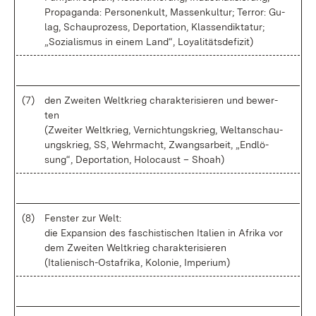
Pro­pa­gan­da: Per­so­nen­kult, Mas­sen­kul­tur; Ter­ror: Gu­
lag, Schau­pro­zess, De­por­ta­ti­on, Klas­sen­dik­ta­tur;
„So­zia­lis­mus in ei­nem Land“, Loya­li­täts­de­fi­zit)
(7)
den Zwei­ten Welt­krieg cha­rak­te­ri­sie­ren und be­wer­
ten
(Zwei­ter Welt­krieg, Ver­nich­tungs­krieg, Welt­an­schau­
ungs­krieg, SS, Wehr­macht, Zwangs­ar­beit, „End­lö­
sung“, De­por­ta­ti­on, Ho­lo­caust – Sho­ah)
(8)
Fens­ter zur Welt:
die Ex­pan­si­on des fa­schis­ti­schen Ita­li­en in Afri­ka vor
dem Zwei­ten Welt­krieg cha­rak­te­ri­sie­ren
(Ita­lie­nisch-Ost­afri­ka, Ko­lo­nie, Im­pe­ri­um)