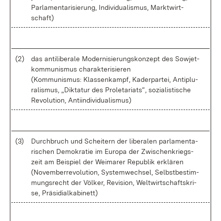
Par­la­men­ta­ri­sie­rung, In­di­vi­dua­lis­mus, Markt­wirt­
schaft)
(2)
das an­ti­li­be­ra­le Mo­der­ni­sie­rungs­kon­zept des So­wjet­
kom­mu­nis­mus cha­rak­te­ri­sie­ren
(Kom­mu­nis­mus: Klas­sen­kampf, Ka­der­par­tei, An­ti­plu­
ra­lis­mus, „Dik­ta­tur des Pro­le­ta­ri­ats“, so­zia­lis­ti­sche
Re­vo­lu­ti­on, An­ti­in­di­vi­dua­lis­mus)
(3)
Durch­bruch und Schei­tern der li­be­ra­len par­la­men­ta­
ri­schen De­mo­kra­tie im Eu­ro­pa der Zwi­schen­kriegs­
zeit am Bei­spiel der Wei­ma­rer Re­pu­blik er­klä­ren
(No­vem­ber­re­vo­lu­ti­on, Sys­tem­wech­sel, Selbst­be­stim­
mungs­recht der Völ­ker, Re­vi­si­on, Welt­wirt­schafts­kri­
se, Prä­si­di­al­ka­bi­nett)