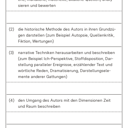
sie­ren und be­wer­ten
(2)
die his­to­ri­sche Me­tho­de des Au­tors in ih­ren Grund­zü­
gen dar­stel­len (zum Bei­spiel Aut­op­sie, Quel­len­kri­tik,
Fik­ti­on, Wer­tun­gen)
(3)
nar­ra­ti­ve Tech­ni­ken her­aus­ar­bei­ten und be­schrei­ben
(zum Bei­spiel Ich-Per­spek­ti­ve, Stoff­dis­po­si­ti­on, Dar­
stel­lung par­al­le­ler Er­eig­nis­se, er­zäh­len­der Text und
wört­li­che Re­den, Dra­ma­ti­sie­rung, Dar­stel­lungs­ele­
men­te an­de­rer Gat­tun­gen)
(4)
den Um­gang des Au­tors mit den Di­men­sio­nen Zeit
und Raum be­schrei­ben