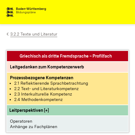
Zum Inhalt springen
Baden-Württemberg
Bildungspläne
3.2.2 Texte und Literatur
Griechisch als dritte Fremdsprache – Profilfach
Leitgedanken zum Kompetenzerwerb
Prozessbezogene Kompetenzen
2.1 Reflektierende Sprachbetrachtung
2.2 Text- und Literaturkompetenz
2.3 Interkulturelle Kompetenz
2.4 Methodenkompetenz
Leitperspektiven [+]
Operatoren
Anhänge zu Fachplänen