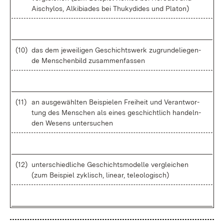
Ais­chy­los, Al­ki­bia­des bei Thuky­di­des und Pla­ton)
(10)
das dem je­wei­li­gen Ge­schichts­werk zu­grun­de­lie­gen­
de Men­schen­bild zu­sam­men­fas­sen
(11)
an aus­ge­wähl­ten Bei­spie­len Frei­heit und Ver­ant­wor­
tung des Men­schen als ei­nes ge­schicht­lich han­deln­
den We­sens un­ter­su­chen
(12)
un­ter­schied­li­che Ge­schichts­mo­del­le ver­glei­chen
(zum Bei­spiel zy­klisch, li­ne­ar, te­leo­lo­gisch)