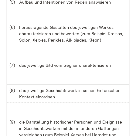
(5)
Auf­bau und In­ten­tio­nen von Re­den ana­ly­sie­ren
(6)
her­aus­ra­gen­de Ge­stal­ten des je­wei­li­gen Wer­kes
cha­rak­te­ri­sie­ren und be­wer­ten (zum Bei­spiel Kroi­sos,
So­lon, Xer­xes, Pe­ri­kles, Al­ki­bia­des, Kle­on)
(7)
das je­wei­li­ge Bild vom Geg­ner cha­rak­te­ri­sie­ren
(8)
das je­wei­li­ge Ge­schichts­werk in sei­nen his­to­ri­schen
Kon­text ein­ord­nen
(9)
die Dar­stel­lung his­to­ri­scher Per­so­nen und Er­eig­nis­se
in Ge­schichts­wer­ken mit der in an­de­ren Gat­tun­gen
ver­glei­chen (zum Bei­spiel Xer­xes bei He­ro­dot und