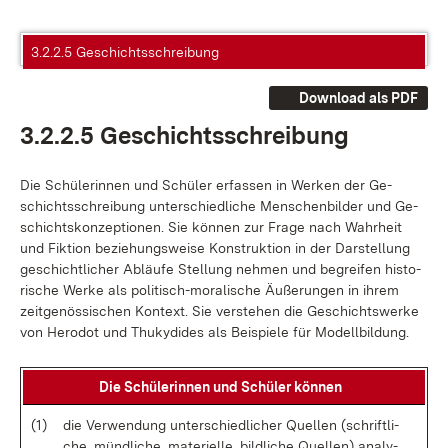
3.2.2.5 Geschichtsschreibung
Download als PDF
3.2.2.5 Ge­schichts­schrei­bung
Die Schü­le­rin­nen und Schü­ler er­fas­sen in Wer­ken der Ge­
schichts­schrei­bung un­ter­schied­li­che Men­schen­bil­der und Ge­
schichts­kon­zep­tio­nen. Sie kön­nen zur Fra­ge nach Wahr­heit
und Fik­ti­on be­zie­hungs­wei­se Kon­struk­ti­on in der Dar­stel­lung
ge­schicht­li­cher Ab­läu­fe Stel­lung neh­men und be­grei­fen his­to­
ri­sche Wer­ke als po­li­tisch-mo­ra­li­sche Äu­ße­run­gen in ih­rem
zeit­ge­nös­si­schen Kon­text. Sie ver­ste­hen die Ge­schichts­wer­ke
von He­ro­dot und Thuky­di­des als Bei­spie­le für Mo­dell­bil­dung.
Die Schü­le­rin­nen und Schü­ler kön­nen
(1)
die Ver­wen­dung un­ter­schied­li­cher Quel­len (schrift­li­
che, münd­li­che, ma­te­ri­el­le, bild­li­che Quel­len) ana­ly­