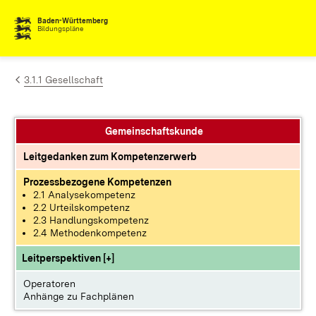
Zum Inhalt springen
Baden-Württemberg
Bildungspläne
3.1.1 Gesellschaft
Gemeinschaftskunde
Leitgedanken zum Kompetenzerwerb
Prozessbezogene Kompetenzen
2.1 Analysekompetenz
2.2 Urteilskompetenz
2.3 Handlungskompetenz
2.4 Methodenkompetenz
Leitperspektiven [+]
Operatoren
Anhänge zu Fachplänen