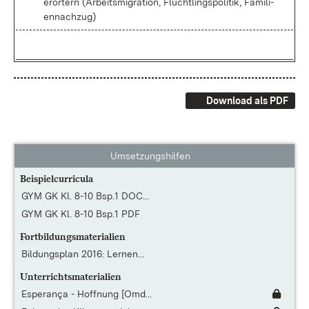
er­ör­tern (Ar­beits­mi­gra­ti­on, Flücht­lings­po­li­tik, Fa­mi­li­
en­nach­zug)
Download als PDF
Umsetzungshilfen
Beispielcurricula
GYM GK Kl. 8-10 Bsp.1 DOC...
GYM GK Kl. 8-10 Bsp.1 PDF
Fortbildungsmaterialien
Bildungsplan 2016: Lernen...
Unterrichtsmaterialien
Esperança - Hoffnung [Omd...