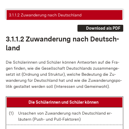
3.1.1.2 Zuwanderung nach Deutschland
Download als PDF
3.1.1.2 Zu­wan­de­rung nach Deutsch­
land
Die Schü­le­rin­nen und Schü­ler kön­nen Ant­wor­ten auf die Fra­
gen fin­den, wie die Ge­sell­schaft Deutsch­lands zu­sam­men­ge­
setzt ist (Ord­nung und Struk­tur), wel­che Be­deu­tung die Zu­
wan­de­rung für Deutsch­land hat und wie die Zu­wan­de­rungs­po­
li­tik ge­stal­tet wer­den soll (In­ter­es­sen und Ge­mein­wohl).
Die Schü­le­rin­nen und Schü­ler kön­nen
(1)
Ur­sa­chen von Zu­wan­de­rung nach Deutsch­land er­
läu­tern (Push- und Pul­l-Fak­to­ren)