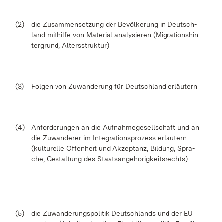
(2)
die Zu­sam­men­set­zung der Be­völ­ke­rung in Deutsch­
land mit­hil­fe von Ma­te­ri­al ana­ly­sie­ren (Mi­gra­ti­ons­hin­
ter­grund, Al­ters­struk­tur)
(3)
Fol­gen von Zu­wan­de­rung für Deutsch­land er­läu­tern
(4)
An­for­de­run­gen an die Auf­nah­me­ge­sell­schaft und an
die Zu­wan­de­rer im In­te­gra­ti­ons­pro­zess er­läu­tern
(kul­tu­rel­le Of­fen­heit und Ak­zep­tanz, Bil­dung, Spra­
che, Ge­stal­tung des Staats­an­ge­hö­rig­keits­rechts)
(5)
die Zu­wan­de­rungs­po­li­tik Deutsch­lands und der EU