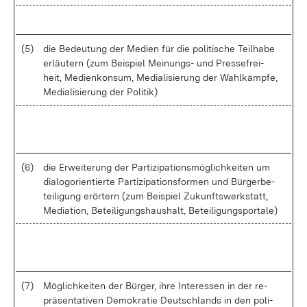
(5)
die Be­deu­tung der Me­di­en für die po­li­ti­sche Teil­ha­be
er­läu­tern (zum Bei­spiel Mei­nungs- und Pres­se­frei­
heit, Me­di­en­kon­sum, Me­dia­li­sie­rung der Wahl­kämp­fe,
Me­dia­li­sie­rung der Po­li­tik)
(6)
die Er­wei­te­rung der Par­ti­zi­pa­ti­ons­mög­lich­kei­ten um
dia­lo­gori­en­tier­te Par­ti­zi­pa­ti­ons­for­men und Bür­ger­be­
tei­li­gung er­ör­tern (zum Bei­spiel Zu­kunfts­werk­statt,
Me­dia­ti­on, Be­tei­li­gungs­haus­halt, Be­tei­li­gungspor­ta­le)
(7)
Mög­lich­kei­ten der Bür­ger, ih­re In­ter­es­sen in der re­
prä­sen­ta­ti­ven De­mo­kra­tie Deutsch­lands in den po­li­