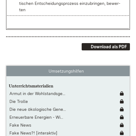
ti­schen Ent­schei­dungs­pro­zess ein­zu­brin­gen, be­wer­
ten
Download als PDF
Umsetzungshilfen
Unterrichtsmaterialien
Armut in der Wohlstandsge...
Die Trolle
Die neue ökologische Gene...
Erneuerbare Energien - Wi...
Fake News
Fake News?! [interaktiv]