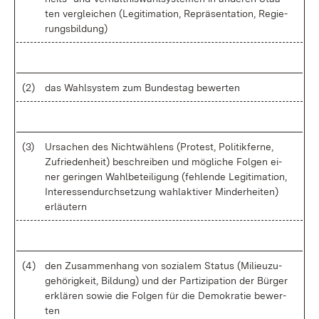
ten ver­glei­chen (Le­gi­ti­ma­ti­on, Re­prä­sen­ta­ti­on, Re­gie­
rungs­bil­dung)
(2)
das Wahl­sys­tem zum Bun­des­tag be­wer­ten
(3)
Ur­sa­chen des Nicht­wäh­lens (Pro­test, Po­li­tik­fer­ne,
Zu­frie­den­heit) be­schrei­ben und mög­li­che Fol­gen ei­
ner ge­rin­gen Wahl­be­tei­li­gung (feh­len­de Le­gi­ti­ma­ti­on,
In­ter­es­sen­durch­set­zung wahl­ak­ti­ver Min­der­hei­ten)
er­läu­tern
(4)
den Zu­sam­men­hang von so­zia­lem Sta­tus (Mi­lieu­zu­
ge­hö­rig­keit, Bil­dung) und der Par­ti­zi­pa­ti­on der Bür­ger
er­klä­ren so­wie die Fol­gen für die De­mo­kra­tie be­wer­
ten