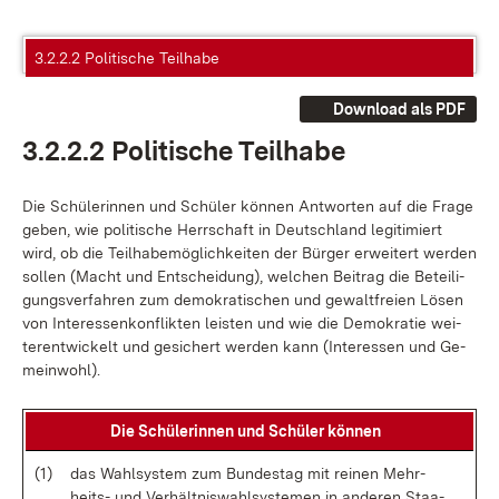
3.2.2.2 Politische Teilhabe
Download als PDF
3.2.2.2 Po­li­ti­sche Teil­ha­be
Die Schü­le­rin­nen und Schü­ler kön­nen Ant­wor­ten auf die Fra­ge
ge­ben, wie po­li­ti­sche Herr­schaft in Deutsch­land le­gi­ti­miert
wird, ob die Teil­ha­be­mög­lich­kei­ten der Bür­ger er­wei­tert wer­den
sol­len (Macht und Ent­schei­dung), wel­chen Bei­trag die Be­tei­li­
gungs­ver­fah­ren zum de­mo­kra­ti­schen und ge­walt­frei­en Lö­sen
von In­ter­es­sen­kon­flik­ten leis­ten und wie die De­mo­kra­tie wei­
ter­ent­wi­ckelt und ge­si­chert wer­den kann (In­ter­es­sen und Ge­
mein­wohl).
Die Schü­le­rin­nen und Schü­ler kön­nen
(1)
das Wahl­sys­tem zum Bun­des­tag mit rei­nen Mehr­
heits- und Ver­hält­nis­wahl­sys­te­men in an­de­ren Staa­