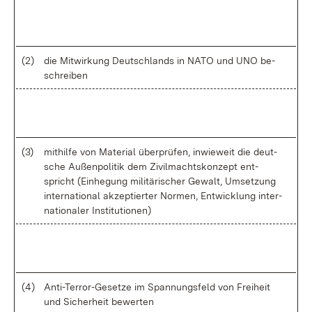
(2)
die Mit­wir­kung Deutsch­lands in NA­TO und UNO be­
schrei­ben
(3)
mit­hil­fe von Ma­te­ri­al über­prü­fen, in­wie­weit die deut­
sche Au­ßen­po­li­tik dem Zi­vil­machts­kon­zept ent­
spricht (Ein­he­gung mi­li­tä­ri­scher Ge­walt, Um­set­zung
in­ter­na­tio­nal ak­zep­tier­ter Nor­men, Ent­wick­lung in­ter­
na­tio­na­ler In­sti­tu­tio­nen)
(4)
An­ti-Ter­ror-Ge­set­ze im Span­nungs­feld von Frei­heit
und Si­cher­heit be­wer­ten