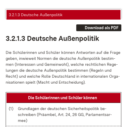
3.2.1.3 Deutsche Außenpolitik
Download als PDF
3.2.1.3 Deut­sche Au­ßen­po­li­tik
Die Schü­le­rin­nen und Schü­ler kön­nen Ant­wor­ten auf die Fra­ge
ge­ben, in­wie­weit Nor­men die deut­sche Au­ßen­po­li­tik be­stim­
men (In­ter­es­sen und Ge­mein­wohl), wel­che recht­li­chen Re­ge­
lun­gen die deut­sche Au­ßen­po­li­tik be­stim­men (Re­geln und
Recht) und wel­che Rol­le Deutsch­land in in­ter­na­tio­na­len Or­ga­
ni­sa­tio­nen spielt (Macht und Ent­schei­dung).
Die Schü­le­rin­nen und Schü­ler kön­nen
(1)
Grund­la­gen der deut­schen Si­cher­heits­po­li­tik be­
schrei­ben (Prä­am­bel, Art. 24, 26 GG, Par­la­ments­ar­
mee)