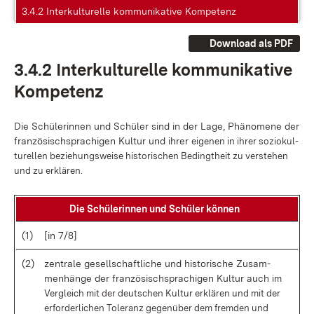
3.4.2 Interkulturelle kommunikative Kompetenz
Download als PDF
3.4.2 In­ter­kul­tu­rel­le kom­mu­ni­ka­ti­ve
Kom­pe­tenz
Die Schü­le­rin­nen und Schü­ler sind in der La­ge, Phä­no­me­ne der
fran­zö­sisch­spra­chi­gen Kul­tur und ih­rer
ei­ge­nen in ih­rer so­zio­kul­
tu­rel­len be­zie­hungs­wei­se his­to­ri­schen Be­dingt­heit zu ver­ste­hen
und zu er­klä­ren.
Die Schü­le­rin­nen und Schü­ler kön­nen
(1)
[in 7/8]
(2)
zen­tra­le ge­sell­schaft­li­che und his­to­ri­sche Zu­sam­
men­hän­ge der fran­zö­sisch­spra­chi­gen Kul­tur auch
im
Ver­gleich mit der deut­schen Kul­tur er­klä­ren und mit der
er­for­der­li­chen To­le­ranz ge­gen­über dem
frem­den und