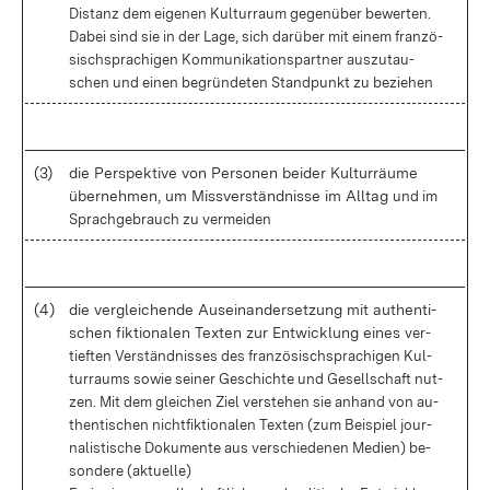
Dis­tanz dem ei­ge­nen Kul­tur­raum ge­gen­über be­wer­ten.
Da­bei sind sie in der La­ge, sich
dar­über mit ei­nem fran­zö­
sisch­spra­chi­gen Kom­mu­ni­ka­ti­ons­part­ner aus­zu­tau­
schen und ei­nen
be­grün­de­ten Stand­punkt zu be­zie­hen
(3)
die Per­spek­ti­ve von Per­so­nen bei­der Kul­tur­räu­me
über­neh­men, um Miss­ver­ständ­nis­se im All­tag
und im
Sprach­ge­brauch zu ver­mei­den
(4)
die ver­glei­chen­de Aus­ein­an­der­set­zung mit au­then­ti­
schen fik­tio­na­len Tex­ten zur Ent­wick­lung ei­nes
ver­
tief­ten Ver­ständ­nis­ses des fran­zö­sisch­spra­chi­gen Kul­
tur­raums so­wie sei­ner Ge­schich­te und
Ge­sell­schaft nut­
zen. Mit dem glei­chen Ziel ver­ste­hen sie an­hand von au­
then­ti­schen nicht­fik­tio­na­len
Tex­ten (zum Bei­spiel jour­
na­lis­ti­sche Do­ku­men­te aus ver­schie­de­nen Me­di­en) be­
son­de­re (ak­tu­el­le)