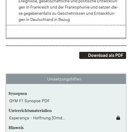
Er­eig­nis­se, ge­sell­schaft­li­che und po­li­ti­sche
Ent­wick­lun­
gen in Frank­reich und der Fran­ko­pho­nie und
set­zen die­
se ge­ge­be­nen­falls zu Ge­scheh­nis­sen und Ent­wick­lun­
gen in Deutsch­land in Be­zug
Download als PDF
Umsetzungshilfen
Synopsen
GYM F1 Synopse PDF
Unterrichtsmaterialien
Esperança - Hoffnung [Omd...
Hinweis