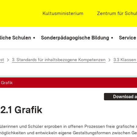
Extern:
Kultusministerium
(Öffnet in neuem Fenste
Extern:
Zentrum für Schul
liche Schulen
Sonderpädagogische Bildung
Service
st
3. Standards für inhaltsbezogene Kompetenzen
3.3 Klassen
1 Grafik
Download a
2.1 Gra­fik
­le­rin­nen und Schü­ler er­pro­ben in of­fe­nen Pro­zes­sen freie gra­fi­sche
ög­lich­kei­ten und ent­wi­ckeln ei­ge­ne Ge­stal­tungs­for­men zwi­schen Ge