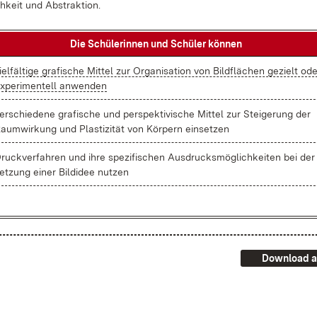
h­keit und Abs­trak­ti­on.
Die Schü­le­rin­nen und Schü­ler kön­nen
iel­fäl­ti­ge gra­fi­sche Mit­tel zur Or­ga­ni­sa­ti­on von Bild­flä­chen ge­zielt od
x­pe­ri­men­tell an­wen­den
er­schie­de­ne gra­fi­sche und per­spek­ti­vi­sche Mit­tel zur Stei­ge­rung der
aum­wir­kung und Plas­ti­zi­tät von Kör­pern ein­set­zen
ruck­ver­fah­ren und ih­re spe­zi­fi­schen Aus­drucks­mög­lich­kei­ten bei de
et­zung ei­ner Bild­idee nut­zen
Download a