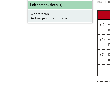
ständ­lic
Leitperspektiven [+]
Operatoren
Anhänge zu Fachplänen
(1)
v
e
(2)
v
R
(3)
D
s