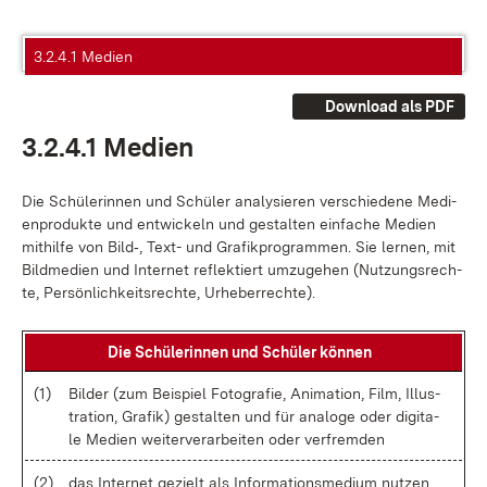
3.2.4.1 Medien
Download als PDF
3.2.4.1 Me­di­en
Die Schü­le­rin­nen und Schü­ler ana­ly­sie­ren ver­schie­de­ne Me­di­
en­pro­duk­te und ent­wi­ckeln und ge­stal­ten ein­fa­che Me­di­en
mit­hil­fe von Bild‑, Text- und Gra­fik­pro­gram­men. Sie ler­nen, mit
Bild­me­di­en und In­ter­net re­flek­tiert um­zu­ge­hen (Nut­zungs­rech­
te, Per­sön­lich­keits­rech­te, Ur­he­ber­rech­te).
Die Schü­le­rin­nen und Schü­ler kön­nen
(1)
Bil­der (zum Bei­spiel Fo­to­gra­fie, Ani­ma­ti­on, Film, Il­lus­
tra­ti­on, Gra­fik) ge­stal­ten und für ana­lo­ge oder di­gi­ta­
le Me­di­en wei­ter­ver­ar­bei­ten oder ver­frem­den
(2)
das In­ter­net ge­zielt als In­for­ma­ti­ons­me­di­um nut­zen