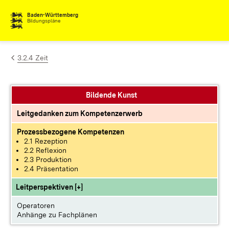
Zum Inhalt springen
Baden-Württemberg
Bildungspläne
3.2.4 Zeit
Bildende Kunst
Leitgedanken zum Kompetenzerwerb
Prozessbezogene Kompetenzen
2.1 Rezeption
2.2 Reflexion
2.3 Produktion
2.4 Präsentation
Leitperspektiven [+]
Operatoren
Anhänge zu Fachplänen