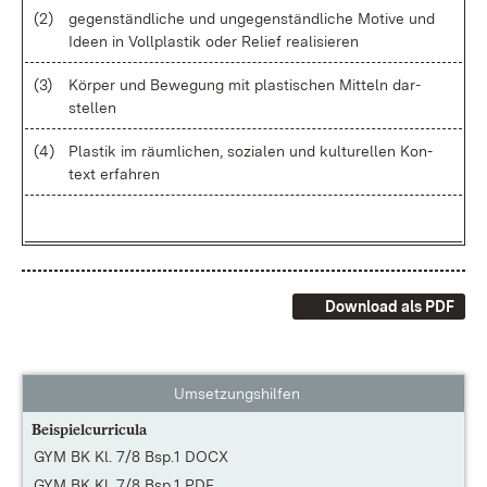
(2)
ge­gen­ständ­li­che und un­ge­gen­ständ­li­che Mo­ti­ve und
Ide­en in Voll­plas­tik oder Re­li­ef rea­li­sie­ren
(3)
Kör­per und Be­we­gung mit plas­ti­schen Mit­teln dar­
stel­len
(4)
Plas­tik im räum­li­chen, so­zia­len und kul­tu­rel­len Kon­
text er­fah­ren
Download als PDF
Umsetzungshilfen
Beispielcurricula
GYM BK Kl. 7/8 Bsp.1 DOCX
GYM BK Kl. 7/8 Bsp.1 PDF