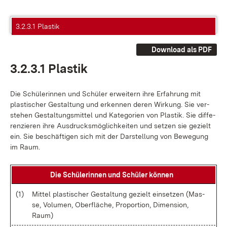
3.2.3.1 Plastik
Download als PDF
3.2.3.1 Plas­tik
Die Schü­le­rin­nen und Schü­ler er­wei­tern ih­re Er­fah­rung mit
plas­ti­scher Ge­stal­tung und er­ken­nen de­ren Wir­kung. Sie ver­
ste­hen Ge­stal­tungs­mit­tel und Ka­te­go­ri­en von Plas­tik. Sie dif­fe­
ren­zie­ren ih­re Aus­drucks­mög­lich­kei­ten und set­zen sie ge­zielt
ein. Sie be­schäf­ti­gen sich mit der Dar­stel­lung von Be­we­gung
im Raum.
Die Schü­le­rin­nen und Schü­ler kön­nen
(1)
Mit­tel plas­ti­scher Ge­stal­tung ge­zielt ein­set­zen (Mas­
se, Vo­lu­men, Ober­flä­che, Pro­por­ti­on, Di­men­si­on,
Raum)