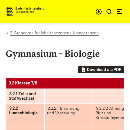
Zum Inhalt springen
Baden-Württemberg
Bildungspläne
3. Standards für inhaltsbezogene Kompetenzen
Gymnasium - Biologie
Download als PDF
3.2 Klassen 7/8
3.2.1 Zelle und
Stoffwechsel
3.2.2
3.2.2.1 Ernährung
3.2.2.2 Atmung,
Humanbiologie
und Verdauung
Blut und
Kreislaufsystem