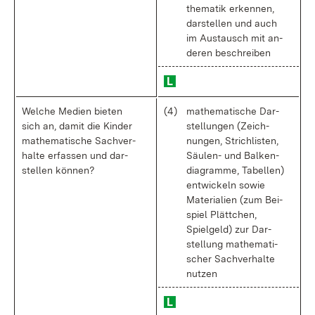
the­ma­tik er­ken­nen,
dar­stel­len und auch
im Aus­tausch mit an­
de­ren be­schrei­ben
Wel­che Me­di­en bie­ten
(4)
ma­the­ma­ti­sche Dar­
sich an, da­mit die Kin­der
stel­lun­gen (Zeich­
ma­the­ma­ti­sche Sach­ver­
nun­gen, Strich­lis­ten,
hal­te er­fas­sen und dar­
Säu­len- und Bal­ken­
stel­len kön­nen?
dia­gram­me, Ta­bel­len)
ent­wi­ckeln so­wie
Ma­te­ria­li­en (zum Bei­
spiel Plätt­chen,
Spiel­geld) zur Dar­
stel­lung ma­the­ma­ti­
scher Sach­ver­hal­te
nut­zen