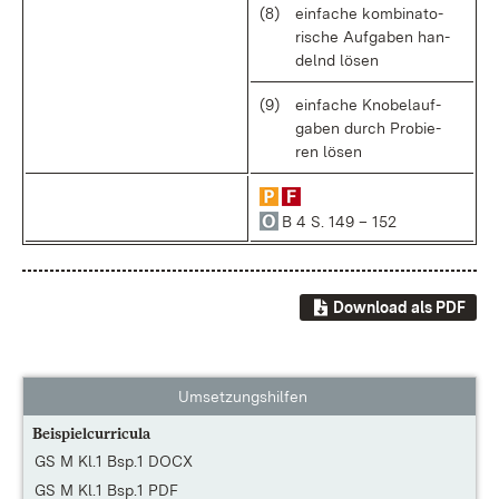
(8)
ein­fa­che kom­bi­na­to­
ri­sche Auf­ga­ben han­
delnd lö­sen
(9)
ein­fa­che Kno­be­lauf­
ga­ben durch Pro­bie­
ren lö­sen
B 4 S. 149 – 152
Download als PDF
Umsetzungshilfen
Beispielcurricula
GS M Kl.1 Bsp.1 DOCX
GS M Kl.1 Bsp.1 PDF