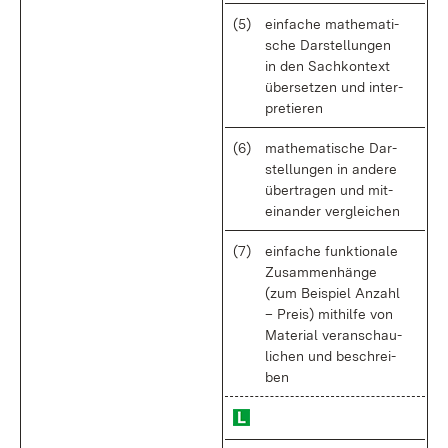
(5)
ein­fa­che ma­the­ma­ti­
sche Dar­stel­lun­gen
in den Sach­kon­text
über­set­zen und in­ter­
pre­tie­ren
(6)
ma­the­ma­ti­sche Dar­
stel­lun­gen in an­de­re
über­tra­gen und mit­
ein­an­der ver­glei­chen
(7)
ein­fa­che funk­tio­na­le
Zu­sam­men­hän­ge
(zum Bei­spiel An­zahl
– Preis) mit­hil­fe von
Ma­te­ri­al ver­an­schau­
li­chen und be­schrei­
ben