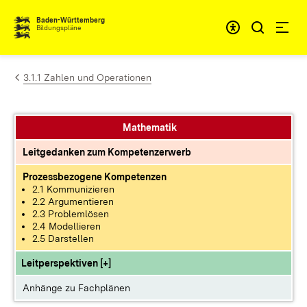
Zum Inhalt springen
Baden-Württemberg
Bildungspläne
3.1.1 Zahlen und Operationen
Mathematik
Leitgedanken zum Kompetenzerwerb
Prozessbezogene Kompetenzen
2.1 Kommunizieren
2.2 Argumentieren
2.3 Problemlösen
2.4 Modellieren
2.5 Darstellen
Leitperspektiven [+]
Anhänge zu Fachplänen