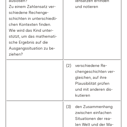
aus­lö­sen?
len­sät­zen er­fin­den
Zu ei­nem Zah­len­satz ver­
und no­tie­ren
schie­de­ne Re­chen­ge­
schich­ten in un­ter­schied­li­
chen Kon­tex­ten fin­den.
Wie wird das Kind un­ter­
stützt, um das ma­the­ma­ti­
sche Er­geb­nis auf die
Aus­gangs­si­tua­ti­on zu be­
zie­hen?
(2)
ver­schie­de­ne Re­
chen­ge­schich­ten ver­
glei­chen, auf ih­re
Plau­si­bi­li­tät prü­fen
und mit an­de­ren dis­
ku­tie­ren
(3)
den Zu­sam­men­hang
zwi­schen ein­fa­chen
Si­tua­tio­nen der rea­
len Welt und der Ma­