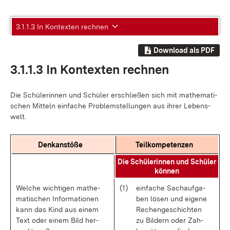
3.1.1.3 In Kontexten rechnen
Download als PDF
3.1.1.3 In Kon­tex­ten rech­nen
Die Schü­le­rin­nen und Schü­ler er­schlie­ßen sich mit ma­the­ma­ti­
schen Mit­teln ein­fa­che Pro­blem­stel­lun­gen aus ih­rer Le­bens­
welt.
Denk­an­stö­ße
Teil­kom­pe­ten­zen
Die Schü­le­rin­nen und Schü­ler
kön­nen
Wel­che wich­ti­gen ma­the­
(1)
ein­fa­che Sach­auf­ga­
ma­ti­schen In­for­ma­tio­nen
ben lö­sen und ei­ge­ne
kann das Kind aus ei­nem
Re­chen­ge­schich­ten
Text oder ei­nem Bild her­
zu Bil­dern oder Zah­