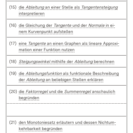
(15)
die
Ab­lei­tung
an ei­ner Stel­le als
Tan­gen­ten­stei­gung
in­ter­pre­tie­ren
(16)
die Glei­chung der
Tan­gen­te
und der
Nor­ma­le
in ei­
nem Kur­ven­punkt auf­stel­len
(17)
ei­ne
Tan­gen­te
an ei­nen Gra­phen als li­nea­re Ap­pro­xi­
ma­ti­on ei­ner Funk­ti­on nut­zen
(18)
Stei­gungs­win­kel
mit­hil­fe der
Ab­lei­tung
be­rech­nen
(19)
die
Ab­lei­tungs­funk­ti­on
als funk­tio­na­le Be­schrei­bung
der
Ab­lei­tung
an be­lie­bi­gen Stel­len er­klä­ren
(20)
die
Fak­tor­re­gel
und die
Sum­men­re­gel
an­schau­lich
be­grün­den
(21)
den Mo­no­to­nie­satz er­läu­tern und des­sen Nicht­um­
kehr­bar­keit be­grün­den