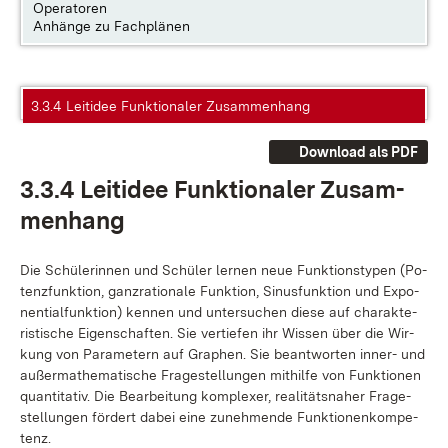
Operatoren
Anhänge zu Fachplänen
3.3.4 Leitidee Funktionaler Zusammenhang
Download als PDF
3.3.4 Leit­idee Funk­tio­na­ler Zu­sam­
men­hang
Die Schü­le­rin­nen und Schü­ler ler­nen neue Funk­ti­ons­ty­pen (Po­
tenz­funk­ti­on, ganz­ra­tio­na­le Funk­ti­on, Si­nus­funk­ti­on und Ex­po­
nen­ti­al­funk­ti­on) ken­nen und un­ter­su­chen die­se auf cha­rak­te­
ris­ti­sche Ei­gen­schaf­ten. Sie ver­tie­fen ihr Wis­sen über die Wir­
kung von Pa­ra­me­tern auf Gra­phen. Sie be­ant­wor­ten in­ner- und
au­ßer­ma­the­ma­ti­sche Fra­ge­stel­lun­gen mit­hil­fe von Funk­tio­nen
quan­ti­ta­tiv. Die Be­ar­bei­tung kom­ple­xer, rea­li­täts­na­her Fra­ge­
stel­lun­gen för­dert da­bei ei­ne zu­neh­men­de Funk­tio­nen­kom­pe­
tenz.