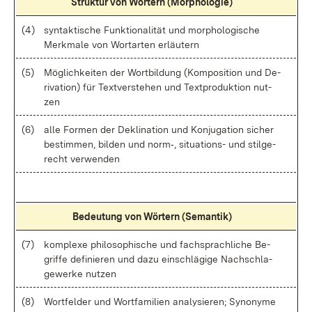
Struk­tur von Wör­tern (Mor­pho­lo­gie)
(4)
syn­tak­ti­sche Funk­tio­na­li­tät und mor­pho­lo­gi­sche
Merk­ma­le von Wort­ar­ten er­läu­tern
(5)
Mög­lich­kei­ten der Wort­bil­dung (Kom­po­si­ti­on und De­
ri­va­ti­on) für Text­ver­ste­hen und Text­pro­duk­ti­on nut­
zen
(6)
al­le For­men der De­kli­na­ti­on und Kon­ju­ga­ti­on si­cher
be­stim­men, bil­den und norm‑, si­tua­ti­ons- und stil­ge­
recht ver­wen­den
Be­deu­tung von Wör­tern (Se­man­tik)
(7)
kom­ple­xe phi­lo­so­phi­sche und fach­sprach­li­che Be­
grif­fe de­fi­nie­ren und da­zu ein­schlä­gi­ge Nach­schla­
ge­wer­ke nut­zen
(8)
Wort­fel­der und Wort­fa­mi­li­en ana­ly­sie­ren; Syn­ony­me