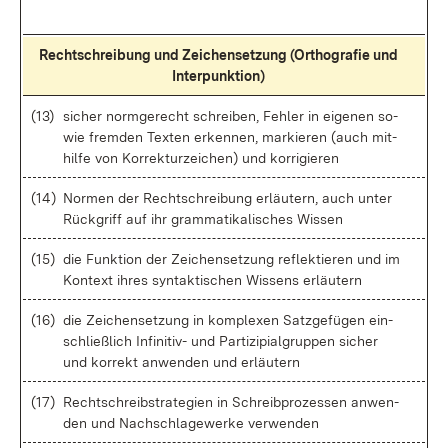
Recht­schrei­bung und Zei­chen­set­zung (Or­tho­gra­fie und
In­ter­punk­ti­on)
(13)
si­cher norm­ge­recht schrei­ben, Feh­ler in ei­ge­nen so­
wie frem­den Tex­ten er­ken­nen, mar­kie­ren (auch mit­
hil­fe von Kor­rek­tur­zei­chen) und kor­ri­gie­ren
(14)
Nor­men der Recht­schrei­bung er­läu­tern, auch un­ter
Rück­griff auf ihr gram­ma­ti­ka­li­sches Wis­sen
(15)
die Funk­ti­on der Zei­chen­set­zung re­flek­tie­ren und im
Kon­text ih­res syn­tak­ti­schen Wis­sens er­läu­tern
(16)
die Zei­chen­set­zung in kom­ple­xen Satz­ge­fü­gen ein­
schließ­lich In­fi­ni­tiv- und Par­ti­zi­pia­l­grup­pen si­cher
und kor­rekt an­wen­den und er­läu­tern
(17)
Recht­schreib­stra­te­gi­en in Schreib­pro­zes­sen an­wen­
den und Nach­schla­ge­wer­ke ver­wen­den