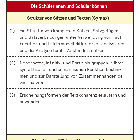
Die Schü­le­rin­nen und Schü­ler kön­nen
Struk­tur von Sät­zen und Tex­ten (Syn­tax)
(1)
die Struk­tur von kom­ple­xen Sät­zen, Satz­ge­fü­gen
und Satz­ver­bin­dun­gen un­ter Ver­wen­dung von Fach­
be­grif­fen und Fel­der­mo­dell dif­fe­ren­ziert ana­ly­sie­ren
und die Ana­ly­se für ihr Ver­ständ­nis nut­zen
(2)
Ne­ben­sät­ze, In­fi­ni­tiv- und Par­ti­zi­pia­l­grup­pen in ih­rer
syn­tak­ti­schen und se­man­ti­schen Funk­ti­on be­stim­
men und zur Dar­stel­lung von Zu­sam­men­hän­gen ge­
zielt nut­zen
(3)
Er­schei­nungs­for­men der Text­ko­hä­renz er­läu­tern und
an­wen­den