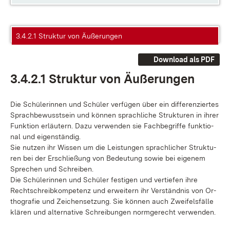
3.4.2.1 Struktur von Äußerungen
Download als PDF
3.4.2.1 Struk­tur von Äu­ße­run­gen
Die Schü­le­rin­nen und Schü­ler ver­fü­gen über ein dif­fe­ren­zier­tes
Sprach­be­wusst­sein und kön­nen sprach­li­che Struk­tu­ren in ih­rer
Funk­ti­on er­läu­tern. Da­zu ver­wen­den sie Fach­be­grif­fe funk­tio­
nal und ei­gen­stän­dig.
Sie nut­zen ihr Wis­sen um die Leis­tun­gen sprach­li­cher Struk­tu­
ren bei der Er­schlie­ßung von Be­deu­tung so­wie bei ei­ge­nem
Spre­chen und Schrei­ben.
Die Schü­le­rin­nen und Schü­ler fes­ti­gen und ver­tie­fen ih­re
Recht­schreib­kom­pe­tenz und er­wei­tern ihr Ver­ständ­nis von Or­
tho­gra­fie und Zei­chen­set­zung. Sie kön­nen auch Zwei­fels­fäl­le
klä­ren und al­ter­na­ti­ve Schrei­bun­gen norm­ge­recht ver­wen­den.