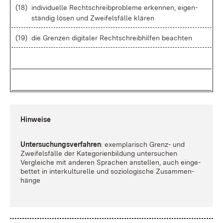
(18)
in­di­vi­du­el­le Recht­schreib­pro­ble­me er­ken­nen, ei­gen­
stän­dig lö­sen und Zwei­fels­fäl­le klä­ren
(19)
die Gren­zen di­gi­ta­ler Recht­schreib­hil­fen be­ach­ten
Hin­wei­se
Un­ter­su­chungs­ver­fah­ren
: ex­em­pla­risch Grenz- und
Zwei­fels­fäl­le der Ka­te­go­ri­en­bil­dung un­ter­su­chen
Ver­glei­che mit an­de­ren Spra­chen an­stel­len, auch ein­ge­
bet­tet in in­ter­kul­tu­rel­le und so­zio­lo­gi­sche Zu­sam­men­
hän­ge