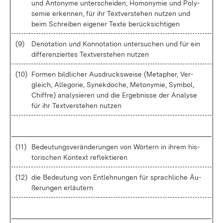
und An­t­ony­me un­ter­schei­den; Ho­mony­mie und Po­ly­
se­mie er­ken­nen, für ihr Text­ver­ste­hen nut­zen und
beim Schrei­ben ei­ge­ner Tex­te be­rück­sich­ti­gen
(9)
De­no­ta­ti­on und Kon­no­ta­ti­on un­ter­su­chen und für ein
dif­fe­ren­zier­tes Text­ver­ste­hen nut­zen
(10)
For­men bild­li­cher Aus­drucks­wei­se (Me­ta­pher, Ver­
gleich, Al­le­go­rie, Sy­n­ek­do­che, Me­t­ony­mie, Sym­bol,
Chif­fre) ana­ly­sie­ren und die Er­geb­nis­se der Ana­ly­se
für ihr Text­ver­ste­hen nut­zen
(11)
Be­deu­tungs­ver­än­de­run­gen von Wör­tern in ih­rem his­
to­ri­schen Kon­text re­flek­tie­ren
(12)
die Be­deu­tung von Ent­leh­nun­gen für sprach­li­che Äu­
ße­run­gen er­läu­tern