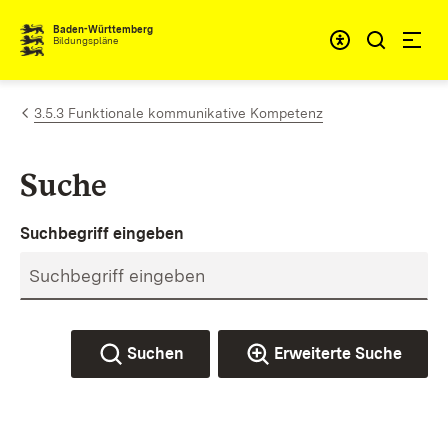
Zum Inhalt springen
Baden-Württemberg
Bildungspläne
3.5.3 Funktionale kommunikative Kompetenz
Suche
Suchbegriff eingeben
Suchen
Erweiterte Suche