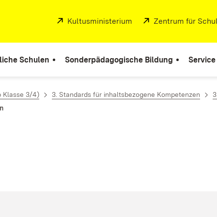
Extern:
Kultusministerium
(Öffnet in neuem Fenste
Extern:
Zentrum für Schul
liche Schulen
Sonderpädagogische Bildung
Service
b Klasse 3/4)
3. Standards für inhaltsbezogene Kompetenzen
3
en