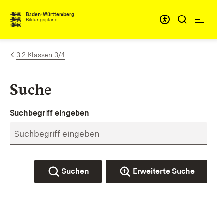
Zum Inhalt springen
Baden-Württemberg
Bildungspläne
3.2 Klassen 3/4
Suche
Suchbegriff eingeben
Suchen
Erweiterte Suche