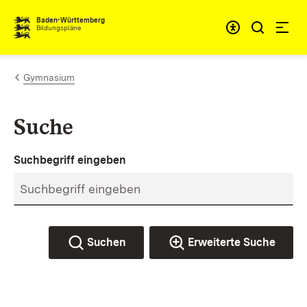
Zum Inhalt springen
Baden-Württemberg
Bildungspläne
Gymnasium
Suche
Suchbegriff eingeben
Suchen
Erweiterte Suche