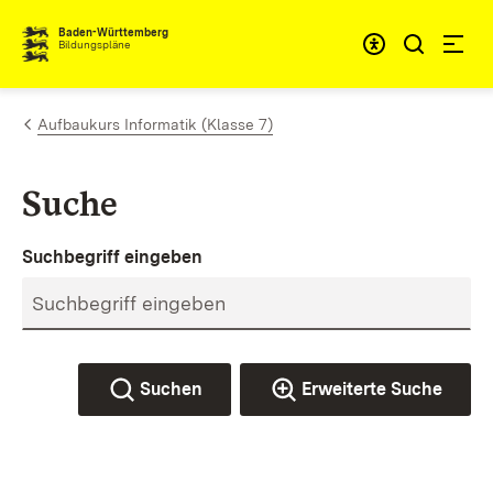
Zum Inhalt springen
Baden-Württemberg
Bildungspläne
Aufbaukurs Informatik (Klasse 7)
Suche
Suchbegriff eingeben
Suchen
Erweiterte Suche