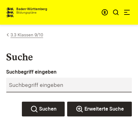
Zum Inhalt springen
Baden-Württemberg
Bildungspläne
3.3 Klassen 9/10
Suche
Suchbegriff eingeben
Suchen
Erweiterte Suche