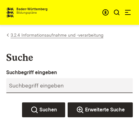
Zum Inhalt springen
Baden-Württemberg
Bildungspläne
3.2.4 Informationsaufnahme und -verarbeitung
Suche
Suchbegriff eingeben
Suchen
Erweiterte Suche