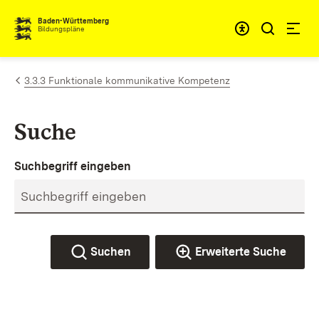
Zum Inhalt springen
Baden-Württemberg
Bildungspläne
3.3.3 Funktionale kommunikative Kompetenz
Suche
Suchbegriff eingeben
Suchen
Erweiterte Suche