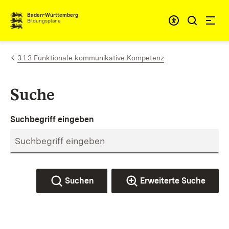
Zum Inhalt springen
Baden-Württemberg
Bildungspläne
3.1.3 Funktionale kommunikative Kompetenz
Suche
Suchbegriff eingeben
Suchen
Erweiterte Suche