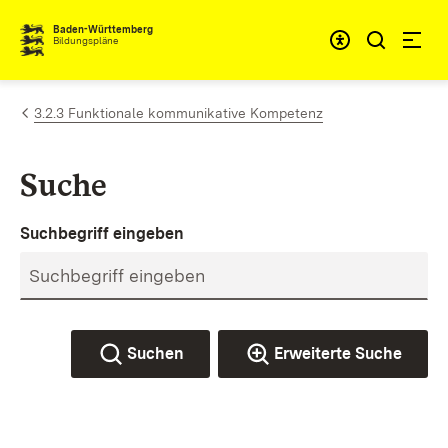
Zum Inhalt springen
Baden-Württemberg
Bildungspläne
3.2.3 Funktionale kommunikative Kompetenz
Suche
Suchbegriff eingeben
Suchen
Erweiterte Suche