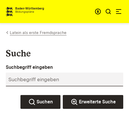
Zum Inhalt springen
Baden-Württemberg
Bildungspläne
Latein als erste Fremdsprache
Suche
Suchbegriff eingeben
Suchen
Erweiterte Suche