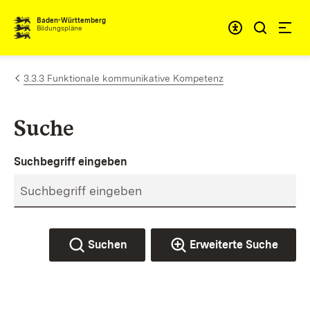
Zum Inhalt springen
Baden-Württemberg
Bildungspläne
3.3.3 Funktionale kommunikative Kompetenz
Suche
Suchbegriff eingeben
Suchen
Erweiterte Suche