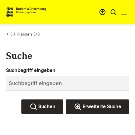
Zum Inhalt springen
Baden-Württemberg
Bildungspläne
3.1 Klassen 5/6
Suche
Suchbegriff eingeben
Suchen
Erweiterte Suche